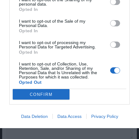
personal data.
14º INDIELISBOA | FREE FIRE, EM
Opted In
ANÁLISE
I want to opt-out of the Sale of my
Personal Data.
Opted In
14º INDIELISBOA | EL MAR LA MAR,
I want to opt-out of processing my
EM ANÁLISE
Personal Data for Targeted Advertising.
Opted In
I want to opt-out of Collection, Use,
Share This Post:
0
Retention, Sale, and/or Sharing of my
Personal Data that Is Unrelated with the
Purposes for which it was collected.
Opted Out
Deixe um comentário
CONFIRM
O seu endereço de email não será publicado.
Campos
obrigatórios marcados com
*
Data Deletion
Data Access
Privacy Policy
Comentário
*