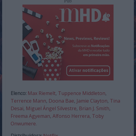
Pub
Elenco:
Max Riemelt
,
Tuppence Middleton
,
Terrence Mann
,
Doona Bae
,
Jamie Clayton
,
Tina
Desai
,
Miguel Ángel Silvestre
,
Brian J. Smith
,
Freema Agyeman
,
Alfonso Herrera
,
Toby
Onwumere
.
Distribuidora:
Netflix