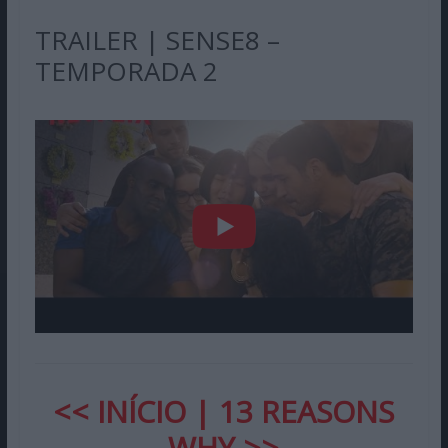
TRAILER | SENSE8 –
TEMPORADA 2
<< INÍCIO
|
13 REASONS
WHY >>