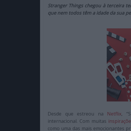
de
Stranger Things chegou à terceira t
qualidade
que nem todos têm a idade da sua p
com
enfoque
na
cultura
pop.
Desde que estreou na
Netflix
, “
internacional. Com muitas
inspiraçõ
como uma das mais emocionantes pro