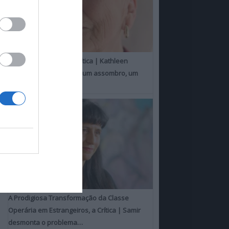
Um Toque Familiar, a Crítica | Kathleen
Chalfant é um espanto, um assombro, um
milagre
A Prodigiosa Transformação da Classe
Operária em Estrangeiros, a Crítica | Samir
desmonta o problema…