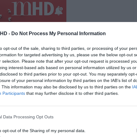
.HD -
Do Not Process My Personal Information
to opt-out of the sale, sharing to third parties, or processing of your per
formation for targeted advertising by us, please use the below opt-out s
r selection. Please note that after your opt-out request is processed y
eing interest-based ads based on personal information utilized by us or
disclosed to third parties prior to your opt-out. You may separately opt-
losure of your personal information by third parties on the IAB’s list of
ue a série continua a ter, vamos esclarecer todas essas
. This information may also be disclosed by us to third parties on the
IA
Participants
that may further disclose it to other third parties.
empo, vamos recordar o elenco na primeira temporada
treou agora em julho na plataforma de
streaming
e já
l Data Processing Opt Outs
sta ires carregando nas setas.
o opt-out of the Sharing of my personal data.
Pub