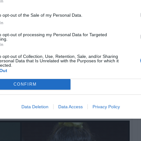
In
o opt-out of the Sale of my Personal Data.
In
to opt-out of processing my Personal Data for Targeted
ing.
In
o opt-out of Collection, Use, Retention, Sale, and/or Sharing
ersonal Data that Is Unrelated with the Purposes for which it
lected.
Out
CONFIRM
IE BOBBY BROWN
Data Deletion
Data Access
Privacy Policy