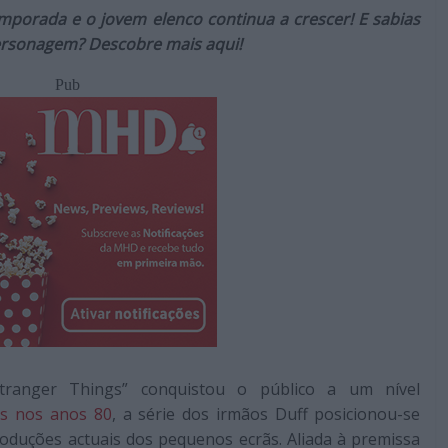
emporada e o jovem elenco continua a crescer! E sabias
ersonagem? Descobre mais aqui!
Pub
Stranger Things” conquistou o público a um nível
es nos anos 80
, a série dos irmãos Duff posicionou-se
duções actuais dos pequenos ecrãs. Aliada à premissa