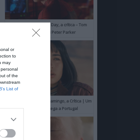
Spider-Man: Brand New Day, a crítica – Tom
Holland consolida o seu Peter Parker
sonal or
ection to
ou may
 personal
out of the
 downstream
B’s List of
O Misterioso Olhar do Flamingo, a Crítica | Um
Campeão de Cannes chega a Portugal