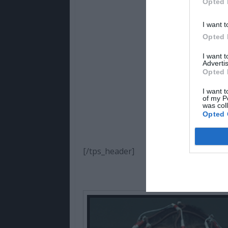
Opted 
I want t
Opted 
I want 
Advertis
Opted 
I want t
of my P
was col
Opted 
[/tps_header]
MILL