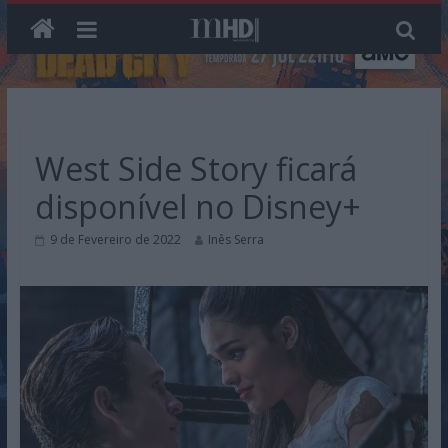
Skip
to
content
West Side Story ficará
disponível no Disney+
9 de Fevereiro de 2022
Inês Serra