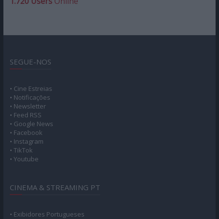
1.720 Users
Online
SEGUE-NOS
• Cine Estreias
• Notificações
• Newsletter
• Feed RSS
• Google News
• Facebook
• Instagram
• TikTok
• Youtube
CINEMA & STREAMING PT
• Exibidores Portugueses