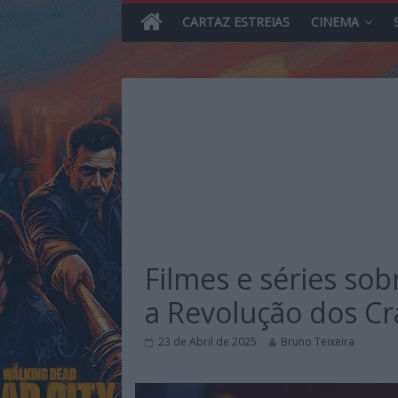
CARTAZ ESTREIAS
CINEMA
Skip
to
content
MHD
Magazine.HD
Filmes e séries sob
–
News,
a Revolução dos Cr
Reviews
e
23 de Abril de 2025
Bruno Teixeira
Previews
sobre