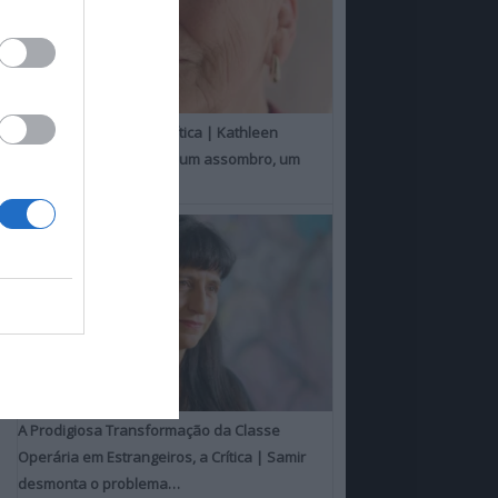
Um Toque Familiar, a Crítica | Kathleen
Chalfant é um espanto, um assombro, um
milagre
A Prodigiosa Transformação da Classe
Operária em Estrangeiros, a Crítica | Samir
desmonta o problema…