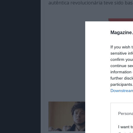
autêntica revolucionária teve sido ba
Magazine
If you wish 
sensitive in
confirm you
continue se
information 
further disc
participants
Downstream 
Lê Tamb
Persona
Nova sér
I want t