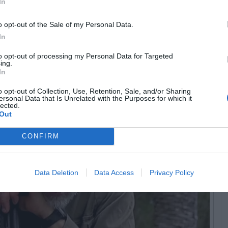
In
obre o 25 de Abril é grande
o opt-out of the Sale of my Personal Data.
In
obretudo de época
to opt-out of processing my Personal Data for Targeted
ing.
In
o opt-out of Collection, Use, Retention, Sale, and/or Sharing
ersonal Data that Is Unrelated with the Purposes for which it
lected.
Out
CONFIRM
Data Deletion
Data Access
Privacy Policy