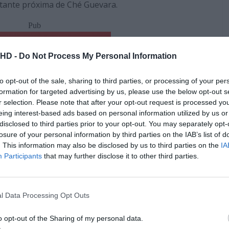
stante próxima de Ché Guevara.
Pub
.HD -
Do Not Process My Personal Information
to opt-out of the sale, sharing to third parties, or processing of your per
formation for targeted advertising by us, please use the below opt-out s
r selection. Please note that after your opt-out request is processed y
eing interest-based ads based on personal information utilized by us or
disclosed to third parties prior to your opt-out. You may separately opt-
losure of your personal information by third parties on the IAB’s list of
. This information may also be disclosed by us to third parties on the
IA
Participants
that may further disclose it to other third parties.
ém:
l Data Processing Opt Outs
ie portuguesa chega à RTP1 já no dia 25 de abril
o opt-out of the Sharing of my personal data.