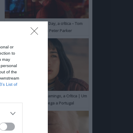
Spider-Man: Brand New Day, a crítica – Tom
Holland consolida o seu Peter Parker
sonal or
ection to
ou may
 personal
out of the
 downstream
B’s List of
O Misterioso Olhar do Flamingo, a Crítica | Um
Campeão de Cannes chega a Portugal