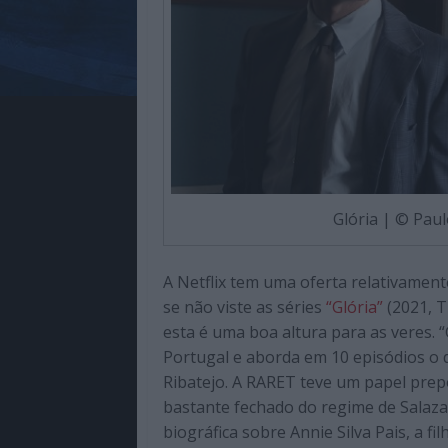
Glória | © Paul
A Netflix tem uma oferta relativament
se não viste as séries
“Glória”
(2021, T
esta é uma boa altura para as veres. “
Portugal e aborda em 10 episódios o d
Ribatejo. A RARET teve um papel pre
bastante fechado do regime de Salazar
biográfica sobre Annie Silva Pais, a f