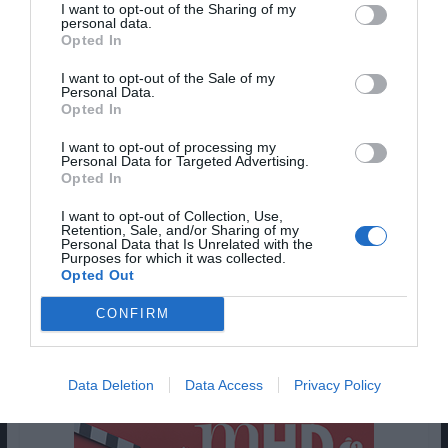
I want to opt-out of the Sharing of my
personal data.
Tom Hardy
Opted In
I want to opt-out of the Sale of my
Tom Hardy é um dos grandes enigmas de
Personal Data.
Opted In
Hollywood. Embora já tenha feito grandes filmes,
como “Dunkirk” e o antecipado “Venom”, as
I want to opt-out of processing my
Personal Data for Targeted Advertising.
qualidades camaleónicas do ator fazem com que
Opted In
seja um bom candidato.
I want to opt-out of Collection, Use,
Retention, Sale, and/or Sharing of my
Mas estará Hardy interessado a deixar as
Personal Data that Is Unrelated with the
personagens que é conhecido por fazer para
Purposes for which it was collected.
Opted Out
fazer Bond? Se sim, este 007 poderia ser uma
versão ainda mais violenta do que a versão de
CONFIRM
Craig. O ator até já tem um selo de aprovação de
um ex-Bond, Pierce Brosnan.
Data Deletion
Data Access
Privacy Policy
Pub