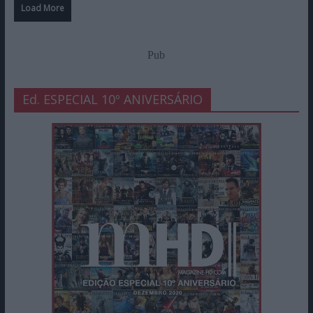
Rock in Rio Lisboa 2026: 21 Savage foi
super desilusão, CeeLo Green foi
super show
29 de Junho de 2026
LEGO Senhor dos Anéis Minas Tirith, a
Crítica: maior set de sempre vale a
pena comprar?
25 de Junho de 2026
Load More
Pub