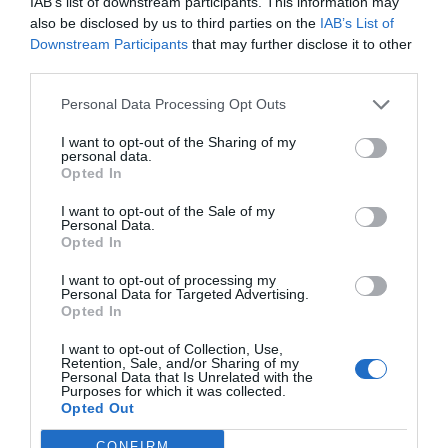
IAB’s list of downstream participants. This information may
also be disclosed by us to third parties on the
IAB’s List of
Downstream Participants
that may further disclose it to other
third parties.
Email
Personal Data Processing Opt Outs
I want to opt-out of the Sharing of my
personal data.
Opted In
I want to opt-out of the Sale of my
Guardar o meu nome, email e site neste navegador
Personal Data.
Opted In
para a próxima vez que eu comentar.
I want to opt-out of processing my
Sim, adicione-me à mailing list da Newsletter MHD
Personal Data for Targeted Advertising.
Opted In
I want to opt-out of Collection, Use,
Retention, Sale, and/or Sharing of my
Personal Data that Is Unrelated with the
Purposes for which it was collected.
Opted Out
CONFIRM