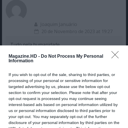
Joaquim Januário
20 de Novembro de 2023 at 19:27
Tudo pela humanidade
Magazine.HD -
Do Not Process My Personal
Information
Deixe um comentário
If you wish to opt-out of the sale, sharing to third parties, or
processing of your personal or sensitive information for
O seu endereço de email não será publicado.
Campos
targeted advertising by us, please use the below opt-out
obrigatórios marcados com
*
section to confirm your selection. Please note that after your
opt-out request is processed you may continue seeing
Comentário
*
interest-based ads based on personal information utilized by
us or personal information disclosed to third parties prior to
your opt-out. You may separately opt-out of the further
disclosure of your personal information by third parties on the
Nome