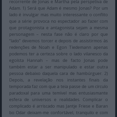
recorrente de Jonas e Martha pela perspetiva de
Adam. 1) Será que Adam é mesmo Jonas? Por um
lado é invulgar mas muito interessante o conflito
que a série provoca no espectador ao fazer com
que protagonista e antagonista sejam a mesma
personagem – nesta fase não é claro por que
“lado” devemos torcer e depois de assistirmos às
redenções de Noah e Egon Tiedemann apenas
podemos ter a certeza sobre o lado vilanesco da
egoísta Hannah – mas de facto Jonas pode
também estar a ser manipulado e estar outra
pessoa debaixo daquela cara de hambúrguer. 2)
Depois, a revelação nos instantes finais da
temporada faz com que a teia passe de um círculo
paradoxal para uma temível mas entusiasmante
esfera de universos e realidades. Complicar o
complicado é arriscado mas Jantje Friese e Baran
bo Odar deixam-me confortável, tranquilo e com