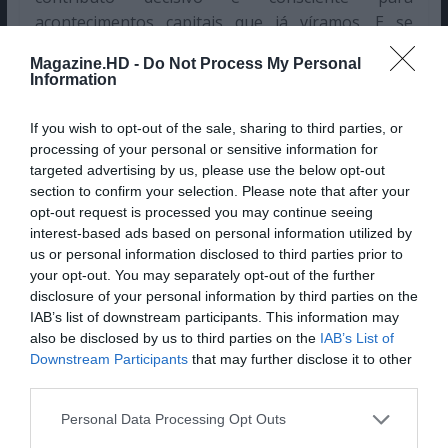
acontecimentos capitais que já víramos. E se
Mikkel ser Michael fora o principal momento
Magazine.HD -
Do Not Process My Personal
alucinogénico da temporada 1, o que dizer agora
Information
da relação entre Charlotte e Elisabeth?
If you wish to opt-out of the sale, sharing to third parties, or
processing of your personal or sensitive information for
targeted advertising by us, please use the below opt-out
section to confirm your selection. Please note that after your
opt-out request is processed you may continue seeing
interest-based ads based on personal information utilized by
us or personal information disclosed to third parties prior to
your opt-out. You may separately opt-out of the further
disclosure of your personal information by third parties on the
IAB’s list of downstream participants. This information may
also be disclosed by us to third parties on the
IAB’s List of
Downstream Participants
that may further disclose it to other
Dark © Netflix
third parties.
Personal Data Processing Opt Outs
Até há alguns dias, “Chernobyl”, “Fleabag” e