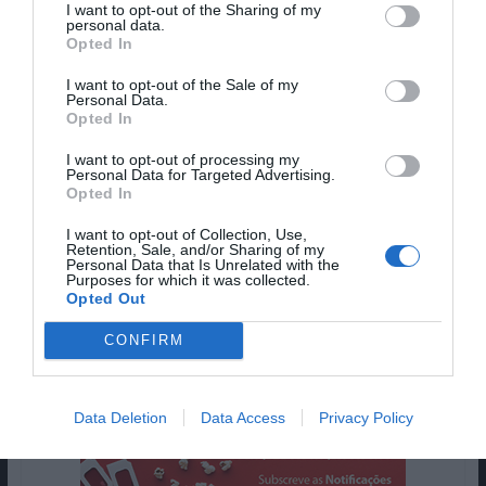
“
When They See Us
” compunham o meu pódio de
I want to opt-out of the Sharing of my
personal data.
melhores séries de 2019 mas neste momento não
Opted In
tenho qualquer hesitação em entregar a “Dark” a
coroa na lista de melhores do ano. E, decorrido
I want to opt-out of the Sale of my
Personal Data.
meio ano e salvo agradáveis surpresas, só vejo
Opted In
“
Mr. Robot
” com capacidade para vir a destronar o
I want to opt-out of processing my
tesouro alemão da Netflix. Por falar em Netflix,
Personal Data for Targeted Advertising.
embora haja “
BoJack Horseman
”, “
The Crown
”,
Opted In
“
Master of None
” e “
Stranger Things
” se calhar
I want to opt-out of Collection, Use,
começa a fazer sentido ponderar “Dark” como a
Retention, Sale, and/or Sharing of my
Personal Data that Is Unrelated with the
melhor série original Netflix…
Purposes for which it was collected.
Opted Out
Pub
CONFIRM
Data Deletion
Data Access
Privacy Policy