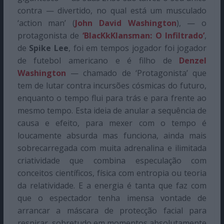
contra — divertido, no qual está um musculado
‘action man’ (
John David Washington
), — o
protagonista de
‘BlacKkKlansman: O Infiltrado’
,
de
Spike Lee
, foi em tempos jogador foi jogador
de futebol americano e é filho de
Denzel
Washington
— chamado de ‘Protagonista’ que
tem de lutar contra incursões cósmicas do futuro,
enquanto o tempo flui para trás e para frente ao
mesmo tempo. Esta ideia de anular a sequência de
causa e efeito, para mexer com o tempo é
loucamente absurda mas funciona, ainda mais
sobrecarregada com muita adrenalina e ilimitada
criatividade que combina especulação com
conceitos científicos, física com entropia ou teoria
da relatividade. E a energia é tanta que faz com
que o espectador tenha imensa vontade de
arrancar a máscara de protecção facial para
respirar, sobretudo em momentos absolutamente