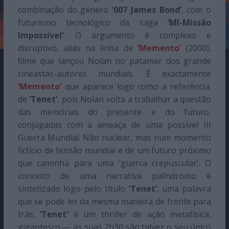
combinação do género
‘007 James Bond’
, com o
futurismo tecnológico da saga
‘MI-Missão
Impossível’
. O argumento é complexo e
disruptivo, aliás na linha de
‘Memento’
(2000),
filme que lançou Nolan no patamar dos grande
cineastas-autores mundiais. É exactamente
‘Memento’
que aparece logo como a referência
de
‘Tenet’
, pois Nolan volta a trabalhar a questão
das memórias do presente e do futuro,
conjugadas com a ameaça de uma possível III
Guerra Mundial. Não nuclear, mas num momento
fictício de tensão mundial e de um futuro próximo
que caminha para uma ‘guerra crepuscular’. O
conceito de uma narrativa palíndromo é
sintetizado logo pelo título
‘Tenet’
, uma palavra
que se pode ler da mesma maneira de frente para
trás.
‘Tenet’
é um thriller de ação metafísica,
gigantesco — as suas 2h30 são talvez o seu único