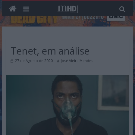
Skip
to
content
Tenet, em análise
27 de Agosto de 2020
José Vieira Mendes