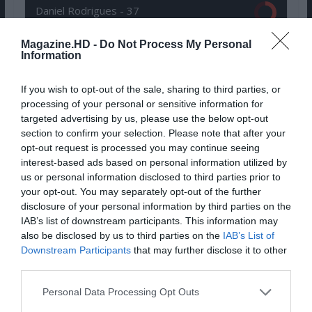
Daniel Rodrigues -
37
Magazine.HD -
Do Not Process My Personal
Rui Ribeiro -
96
Information
Maggie Silva -
65
If you wish to opt-out of the sale, sharing to third parties, or
processing of your personal or sensitive information for
targeted advertising by us, please use the below opt-out
Inês Serra -
70
section to confirm your selection. Please note that after your
opt-out request is processed you may continue seeing
CONCLUSÃO
interest-based ads based on personal information utilized by
us or personal information disclosed to third parties prior to
‘Tenet’ é um extraordinário
your opt-out. You may separately opt-out of the further
thriller de espionagem
disclosure of your personal information by third parties on the
futurista (ou de ficção
IAB’s list of downstream participants. This information may
científica como quiserem), com
also be disclosed by us to third parties on the
IAB’s List of
um argumento alucinante, uma acção sem
Downstream Participants
that may further disclose it to other
third parties.
limites, que dá vontade ao espectador de tirar
a máscara e saltar da cadeira, para recuperar
Personal Data Processing Opt Outs
o fôlego. Para desfrutar e imergir em pleno