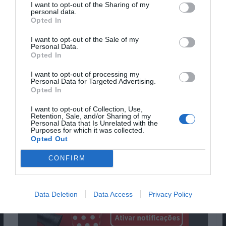
I want to opt-out of the Sharing of my
em ‘Tenet’ a melhor das opções (e para já a
personal data.
única) é vê-lo num grande ecrã e numa boa
Opted In
sala de cinema. O espectador não se vai sentir
I want to opt-out of the Sale of my
sequer incomodado com as distâncias sociais
Personal Data.
Opted In
nem com a protecção facial, porque até os
protagonistas em boa parte do filme usam
I want to opt-out of processing my
máscara. Incrível! Um filmaço!
Personal Data for Targeted Advertising.
Opted In
Pub
I want to opt-out of Collection, Use,
Retention, Sale, and/or Sharing of my
Personal Data that Is Unrelated with the
Purposes for which it was collected.
Opted Out
CONFIRM
Data Deletion
Data Access
Privacy Policy