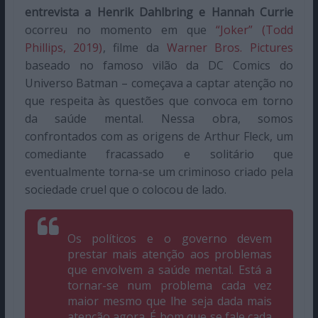
entrevista a Henrik Dahlbring e Hannah Currie
ocorreu no momento em que
“Joker” (Todd
Phillips, 2019)
, filme da
Warner Bros. Pictures
baseado no famoso vilão da DC Comics do
Universo Batman – começava a captar atenção no
que respeita às questões que convoca em torno
da saúde mental. Nessa obra, somos
confrontados com as origens de Arthur Fleck, um
comediante fracassado e solitário que
eventualmente torna-se um criminoso criado pela
sociedade cruel que o colocou de lado.
Os políticos e o governo devem
prestar mais atenção aos problemas
que envolvem a saúde mental. Está a
tornar-se num problema cada vez
maior mesmo que lhe seja dada mais
atenção agora. É bom que se fale cada