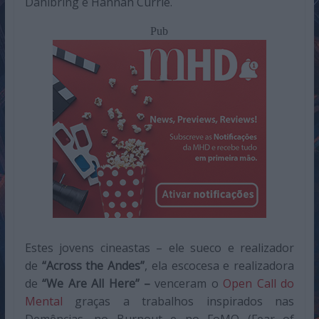
Dahlbring e Hannah Currie.
Pub
Estes jovens cineastas – ele sueco e realizador
de
“Across the Andes”
, ela escocesa e realizadora
de
“We Are All Here” –
venceram o
Open Call do
Mental
graças a trabalhos inspirados nas