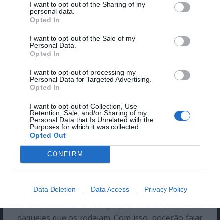
Henrik Dahlbring e Anna Dahlbring em “Across
I want to opt-out of the Sharing of my
personal data.
the Andes” © Festival Mental
Opted In
I want to opt-out of the Sale of my
Hannah Currie: O suicídio é o maior assassino de
Personal Data.
Opted In
homens com menos de 50 anos no Reino Unido –
e é um problema mundial – por isso, acredito que
I want to opt-out of processing my
Personal Data for Targeted Advertising.
existe uma urgência real em falar sobre este
Opted In
problema, particularmente junto dos jovens. O
meu filme “We Are All Here”, conta a história de
I want to opt-out of Collection, Use,
Retention, Sale, and/or Sharing of my
um jovem rapper que se suicidou aos 21 anos
Personal Data that Is Unrelated with the
Purposes for which it was collected.
chamado Lumo. A sua história é trágica mas,
Opted Out
incrivelmente poderosa, e a sua música é bastante
CONFIRM
profunda. Acredito que esta seja a chave para se
conseguir falar sobre a saúde mental junto dos
mais jovens, de uma forma nunca antes vista, ou
Data Deletion
Data Access
Privacy Policy
sequer ouvida. Acredito que tenha o poder de os
fazer considerar a sua própria saúde mental e a
daqueles que os rodeiam. Com isso, poderão falar