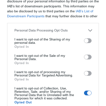
disclosure of your personal information by third parties on the
Coordenador Geral. Escreve
IAB’s list of downstream participants. This information may
sobre uma grande variedade
also be disclosed by us to third parties on the
IAB’s List of
de assuntos, desde tecnologia
Downstream Participants
that may further disclose it to other
third parties.
a cinema e televisão. Netflix,
WhatsApp, Waze ou Google
Personal Data Processing Opt Outs
Maps são alguns dos
I want to opt-out of the Sharing of my
principais interesses.
personal data.
Opted In
I want to opt-out of the Sale of my
Personal Data.
Opted In
I want to opt-out of processing my
Personal Data for Targeted Advertising.
Opted In
É OFICIAL: UM DOS MAIORES
I want to opt-out of Collection, Use,
ARMAZÉNS DOS EUA DEIXA DE
Retention, Sale, and/or Sharing of my
Personal Data that Is Unrelated with the
VENDER DVD E BLU-RAY’S
Purposes for which it was collected.
Opted Out