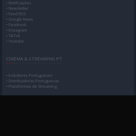
• Notificações
• Newsletter
• Feed RSS
• Google News
• Facebook
• Instagram
• TikTok
• Youtube
CINEMA & STREAMING PT
• Exibidores Portugueses
• Distribuidoras Portuguesas
• Plataformas de Streaming
POLÍTICA DE PRIVACIDADE
• Privacidade e Consentimento