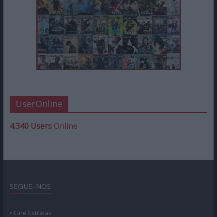
UserOnline
4.340 Users
Online
SEGUE-NOS
• Cine Estreias