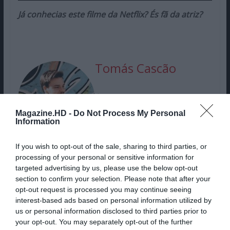
Já conhecias este filme da Netflix? És fã da atriz?
Tomás Cascão
É Mestre em Media e
Jornalismo pelo ISCTE e
Magazine.HD -
Do Not Process My Personal
Information
Jornalista com carteira
profissional desde 2020. É
If you wish to opt-out of the sale, sharing to third parties, or
Jornalista na Nova Gente,
processing of your personal or sensitive information for
tendo passado antes pelo
targeted advertising by us, please use the below opt-out
Portal de Notícias Impala.
section to confirm your selection. Please note that after your
Marca presença na MHD
opt-out request is processed you may continue seeing
desde 2022 e atualmente
interest-based ads based on personal information utilized by
us or personal information disclosed to third parties prior to
assume o cargo de redator,
your opt-out. You may separately opt-out of the further
Coordenador de Tecnologia e