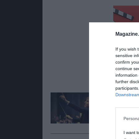
Magazine
If you wish 
sensitive in
confirm you
continue se
information 
further disc
participants
Downstream 
Lê Tamb
Maestro,
obra de
Persona
I want t