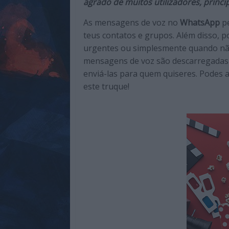
agrado de muitos utilizadores, princ
de
qualidade
As mensagens de voz no
WhatsApp
pe
com
teus contatos e grupos. Além disso, 
enfoque
urgentes ou simplesmente quando não 
na
mensagens de voz são descarregadas 
cultura
enviá-las para quem quiseres. Podes 
pop.
este truque!