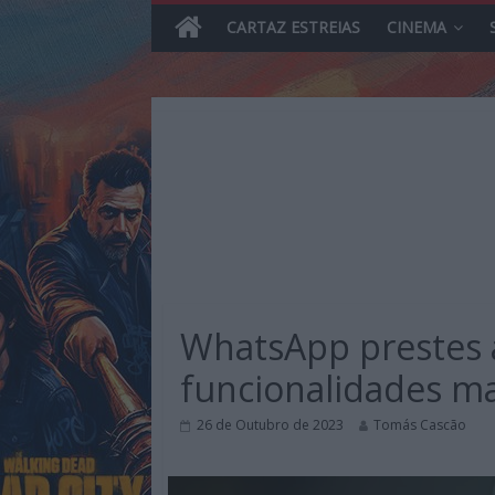
CARTAZ ESTREIAS
CINEMA
Skip
to
content
MHD
Magazine.HD
WhatsApp prestes 
–
News,
funcionalidades ma
Reviews
e
26 de Outubro de 2023
Tomás Cascão
Previews
sobre