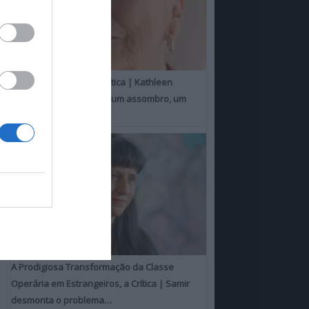
Um Toque Familiar, a Crítica | Kathleen
Chalfant é um espanto, um assombro, um
milagre
A Prodigiosa Transformação da Classe
Operária em Estrangeiros, a Crítica | Samir
desmonta o problema…