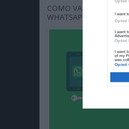
Opted 
COMO VAI FUNCIONAR
I want t
WHATSAPP?
Opted 
I want 
Advertis
Opted 
I want t
of my P
was col
Opted 