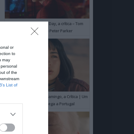
Spider-Man: Brand New Day, a crítica – Tom
Holland consolida o seu Peter Parker
sonal or
ection to
ou may
 personal
out of the
 downstream
B’s List of
O Misterioso Olhar do Flamingo, a Crítica | Um
Campeão de Cannes chega a Portugal