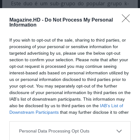
Este duo é um sub-grupo do popular grupo k-
pop, Super Junior, criado pela SM Entertainment
em 2011. O grupo é composto por Donghae e
Magazine.HD -
Do Not Process My Personal
Information
Eunhyuk. O grupo teve em hiatus durante algum
tempo porque os dois tiveram a cumprir o seu
If you wish to opt-out of the sale, sharing to third parties, or
serviço militar nos últimos anos.
processing of your personal or sensitive information for
targeted advertising by us, please use the below opt-out
section to confirm your selection. Please note that after your
opt-out request is processed you may continue seeing
100%
interest-based ads based on personal information utilized by
us or personal information disclosed to third parties prior to
your opt-out. You may separately opt-out of the further
disclosure of your personal information by third parties on the
IAB’s list of downstream participants. This information may
also be disclosed by us to third parties on the
IAB’s List of
Downstream Participants
that may further disclose it to other
third parties.
Personal Data Processing Opt Outs