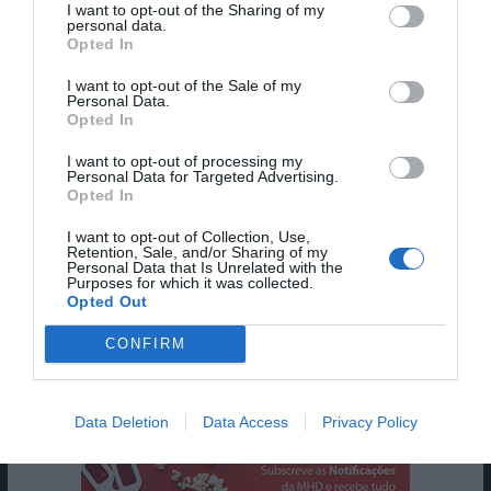
I want to opt-out of the Sharing of my
personal data.
Opted In
O grupo 100% foi formado por Andy Lee dos
I want to opt-out of the Sale of my
Shinhwa com a companhia TOP Media em 2012.
Personal Data.
Opted In
Originalmente tinham 7 membros, mas no
entanto dois membros saíram do grupo e o líder,
I want to opt-out of processing my
Personal Data for Targeted Advertising.
Minwoo
, infelizmente morreu em 2018. Não se
Opted In
tem a confirmação de que o grupo tenha acabado,
já os restantes 4 membros estão agora a cumprir
I want to opt-out of Collection, Use,
Retention, Sale, and/or Sharing of my
o seu serviço militar.
Personal Data that Is Unrelated with the
Purposes for which it was collected.
Opted Out
Pub
CONFIRM
Data Deletion
Data Access
Privacy Policy