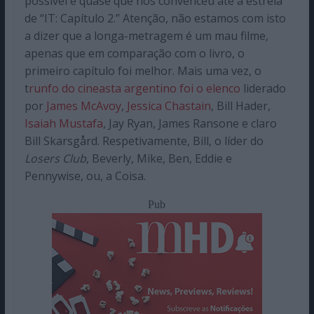
possível e quase que nos convenceu até à estreia
de “IT: Capítulo 2.” Atenção, não estamos com isto
a dizer que a longa-metragem é um mau filme,
apenas que em comparação com o livro, o
primeiro capítulo foi melhor. Mais uma vez, o
t
runfo do cineasta argentino foi o elenco
liderado
por
James McAvoy
,
Jessica Chastain
, Bill Hader,
Isaiah Mustafa
, Jay Ryan, James Ransone e claro
Bill Skarsgård. Respetivamente, Bill, o líder do
Losers Club
, Beverly, Mike, Ben, Eddie e
Pennywise, ou, a Coisa.
Pub