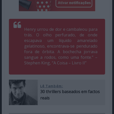
Henry urrou de dor e cambaleou para
trás. O olho perfurado, de onde
escapava um líquido amarelado
gelatinoso, encontrava-se pendurado
fora de órbita. A bochecha jorrava
sangue a rodos, como uma fonte.” –
Stephen King, “A Coisa – Livro II”
Lê Também:
30 thrillers baseados em factos
reais