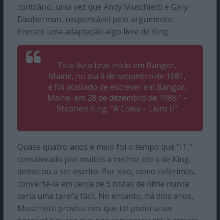
contrário, uma vez que Andy Muschietti e Gary
Dauberman, responsável pelo argumento,
fizeram uma adaptação algo livre de King.
Este livro teve início em Bangor,
Maine, no dia 9 de setembro de 1981,
e foi acabado de escrever em Bangor,
Maine, em 28 de dezembro de 1985.” –
Stephen King, “A Coisa – Livro II”
Quase quatro anos e meio foi o tempo que “IT,”
considerado por muitos a melhor obra de King,
demorou a ser escrito. Por isso, como referimos,
convertê-la em cerca de 5 horas de filme nunca
seria uma tarefa fácil. No entanto, há dois anos,
Muschietti provou-nos que tal poderia ser