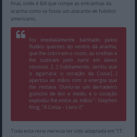
final, onde é Bill que rompe as entranhas da
aranha como se fosse um atacante de futebol
americano,
Foi imediatamente banhado pelos
fluídos quentes do ventre da aranha,
que lhe cobriram o rosto, as orelhas e
lhe subiram pelo nariz em laivos
viscosos. […] Subitamente, sentiu que
o agarrara: o
coração
da Coisa.[…]
apertou as mãos com a energia que
lhe restava. Ouviu-se um derradeiro
guincho de dor e medo, e o coração
explodiu-lhe entre as mãos.”- Stephen
King, “A Coisa – Livro II”
Toda esta cena merecia ter sido adaptada em “IT: