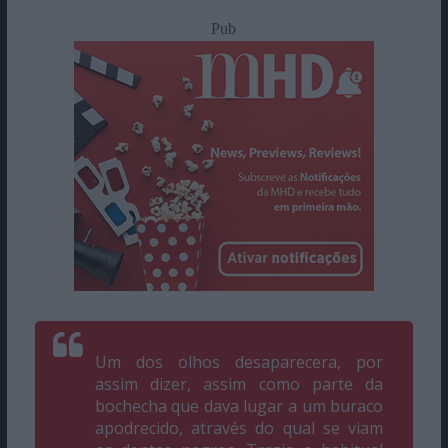
Pub
Um dos olhos desaparecera, por
assim dizer, assim como parte da
bochecha que dava lugar a um buraco
apodrecido, através do qual se viam