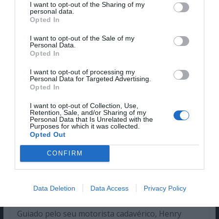
I want to opt-out of the Sharing of my
personal data.
Opted In
A primeira vítima de Henry é Mike, que, ao
contrário do filme, passa grande parte do
I want to opt-out of the Sale of my
Personal Data.
segundo livro na cama do hospital inconsciente.
Opted In
Recuando um pouco, Pennywise encaminha o seu
fantoche – comodamente guiado pelo seu
I want to opt-out of processing my
Personal Data for Targeted Advertising.
motorista-cadáver – para a biblioteca, onde os
Opted In
falhados tiveram reunidos. No entanto, aquando a
I want to opt-out of Collection, Use,
sua chegada, só o Mike é que se encontrava no
Retention, Sale, and/or Sharing of my
Personal Data that Is Unrelated with the
edifício. Os dois confrontam-se e a vida do falhado
Purposes for which it was collected.
fica por um fio, tanto que Henry acredita que o
Opted Out
matou. Contudo, também o próprio não saiu
CONFIRM
propriamente inteiro da luta, tendo regressado
ao carro, onde Pennywise atenciosamente lhe
deixara uma mensagem com a indicação dos
Data Deletion
Data Access
Privacy Policy
números dos quartos de cada falhado.
Guiado pelo seu motorista cadavérico, Henry