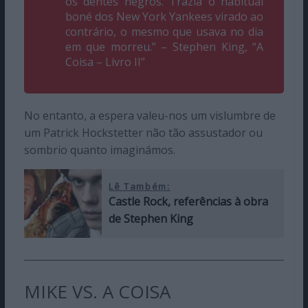
os dentes negros. Trazia o habitual
boné dos New York Yankees virado ao
contrário, o mesmo que usava no dia
em que morreu.” – Stephen King, “A
Coisa – Livro II”
No entanto, a espera valeu-nos um vislumbre de
um Patrick Hockstetter não tão assustador ou
sombrio quanto imaginámos.
Lê Também:
Castle Rock, referências à obra
de Stephen King
MIKE VS. A COISA