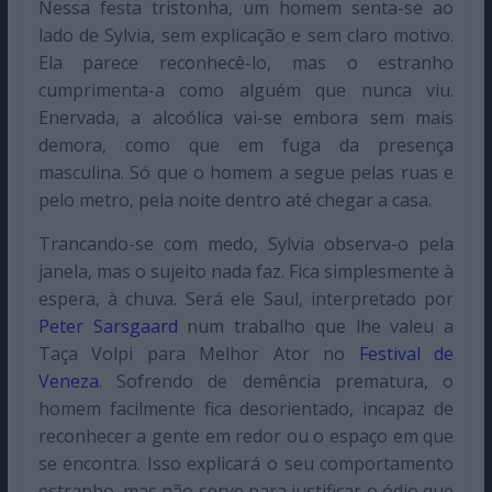
Nessa festa tristonha, um homem senta-se ao
lado de Sylvia, sem explicação e sem claro motivo.
Ela parece reconhecê-lo, mas o estranho
cumprimenta-a como alguém que nunca viu.
Enervada, a alcoólica vai-se embora sem mais
demora, como que em fuga da presença
masculina. Só que o homem a segue pelas ruas e
pelo metro, pela noite dentro até chegar a casa.
Trancando-se com medo, Sylvia observa-o pela
janela, mas o sujeito nada faz. Fica simplesmente à
espera, à chuva. Será ele Saul, interpretado por
Peter Sarsgaard
num trabalho que lhe valeu a
Taça Volpi para Melhor Ator no
Festival de
Veneza
. Sofrendo de demência prematura, o
homem facilmente fica desorientado, incapaz de
reconhecer a gente em redor ou o espaço em que
se encontra. Isso explicará o seu comportamento
estranho, mas não serve para justificar o ódio que