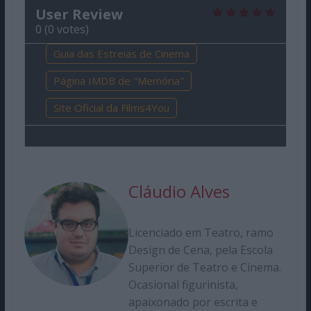
User Review
0
(
0
votes)
Guia das Estreias de Cinema
Página IMDB de "Memória"
Site Oficial da Films4You
Cláudio Alves
Licenciado em Teatro, ramo
Design de Cena, pela Escola
Superior de Teatro e Cinema.
Ocasional figurinista,
apaixonado por escrita e