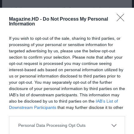
Infelizmente, toda esta ênfase no trabalho de ator
acaba por prejudicar a eficácia do filme enquanto
Magazine.HD -
Do Not Process My Personal
objeto cinematográfico. É triste porque, noutras
Information
ocasiões, Michel Franco demonstrou virtuosismo
If you wish to opt-out of the sale, sharing to third parties, or
formal. Enfim, o filme é um brilhante exercício
processing of your personal or sensitive information for
para o elenco, mas é também monótono nos tons
targeted advertising by us, please use the below opt-out
e preso a uma miséria sem estribeiras que quase
section to confirm your selection. Please note that after your
parece sufocar o espetador. Em certa medida,
opt-out request is processed you may continue seeing
essa faceta demonstra o poder da fita, sua
interest-based ads based on personal information utilized by
capacidade para atormentar quem a vê e suscitar
us or personal information disclosed to third parties prior to
your opt-out. You may separately opt-out of the further
um desconforto visceral. Por outro lado,
disclosure of your personal information by third parties on the
queremos mais, ora na dramaturgia ou na
IAB’s list of downstream participants. This information may
conceção audiovisual da tormenta. Mesmo assim,
also be disclosed by us to third parties on the
IAB’s List of
no meio de toda a sua crueldade intolerável,
Downstream Participants
that may further disclose it to other
“Memória” merece aplausos. Ou, pelo menos, os
third parties.
atores justificam uma ovação de pé.
Personal Data Processing Opt Outs