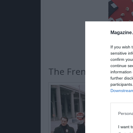
Magazine
If you wish 
sensitive in
confirm you
continue se
The French Connect
information 
further disc
participants
Downstream 
Persona
I want t