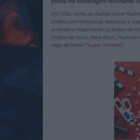
presta-lhe homenagem recordando alg
de
qualidade
Em 1930, vinha ao mundo Gene Hackma
com
brilhou em Hollywood, deixando a su
enfoque
arrecadou importantes prémios da ind
na
Globos de Ouro. Além disso, Hackman 
cultura
saga de filmes “
Super-Homem
“.
pop.