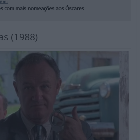
ém:
es com mais nomeações aos Óscares
as (1988)