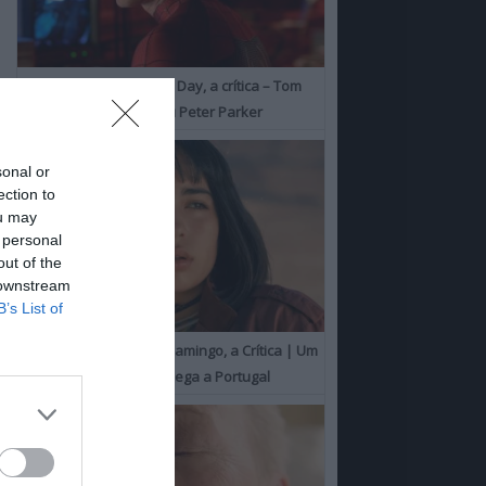
Spider-Man: Brand New Day, a crítica – Tom
Holland consolida o seu Peter Parker
sonal or
ection to
ou may
 personal
out of the
 downstream
B’s List of
O Misterioso Olhar do Flamingo, a Crítica | Um
Campeão de Cannes chega a Portugal