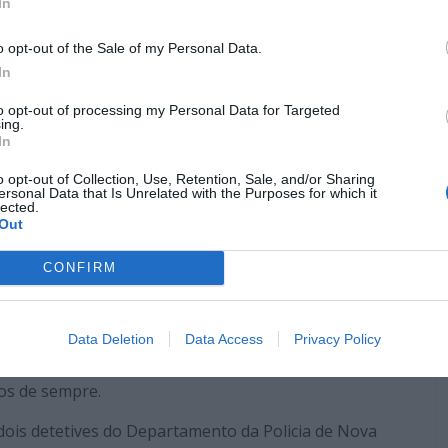
In
o opt-out of the Sale of my Personal Data.
In
to opt-out of processing my Personal Data for Targeted
ing.
In
o opt-out of Collection, Use, Retention, Sale, and/or Sharing
ersonal Data that Is Unrelated with the Purposes for which it
lected.
Out
© 20th Century Fox
CONFIRM
alizador
William Friedkin
não queria chamar Gene
he French Connection”. Porém, o ator acabou por deixar
“Popeye” Doyle, com uma interpretação inesquecível.
Data Deletion
Data Access
Privacy Policy
de Melhor Ator e a longa-metragem classificou-se como
os de sempre.
ois detetives do Departamento da Policia de Nova