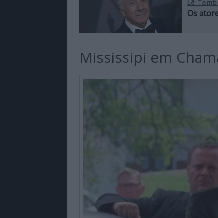
Lê Tamb
Os ator
Mississipi em Cham