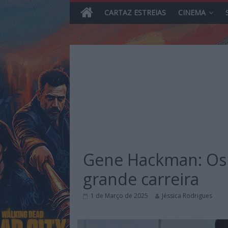
CARTAZ ESTREIAS
CINEMA
Skip
to
content
MHD
Magazine.HD
Gene Hackman: Os 
–
News,
grande carreira
Reviews
e
1 de Março de 2025
Jéssica Rodrigues
Previews
sobre