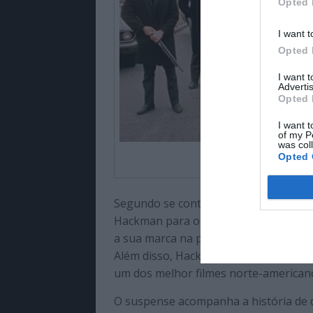
Opted 
I want t
Opted 
I want 
Advertis
Opted 
I want t
of my P
was col
Opted 
Segundo se conta em Hollywood, o re
Hackman para o papel principal de “T
a sua marca na personagem de Jimmy 
Além disso, Hackman venceu o Óscar 
um dos melhor filmes norte-american
O suspense acompanha a história de d