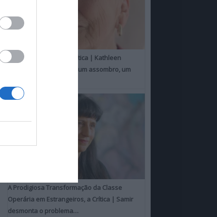
Um Toque Familiar, a Crítica | Kathleen
Chalfant é um espanto, um assombro, um
milagre
A Prodigiosa Transformação da Classe
Operária em Estrangeiros, a Crítica | Samir
desmonta o problema…