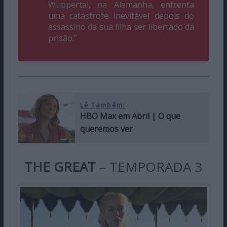
Wuppertal, na Alemanha, enfrenta
uma catástrofe inevitável depois do
assassino da sua filha ser libertado da
prisão.”
Lê Também:
HBO Max em Abril | O que
queremos ver
THE GREAT
– TEMPORADA 3