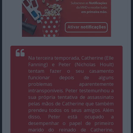
Na terceira temporada, Catherine (Elle
Fanning) e Peter (Nicholas Hoult)
tentam fazer o seu casamento
funcionar depois de alguns
problemas aparentemente
intransponíveis. Peter testemunhou a
sua própria tentativa de assassinato
pelas mãos de Catherine que também
prendeu todos os seus amigos. Além
disso, Peter está ocupado a
desempenhar o papel de primeiro
marido do reinado de Catherine,