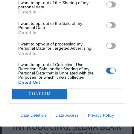
Uma aposta romenta, criada por Adina Sădeanu e
I want to opt-out of the Sharing of my
personal data.
Kirsten Peters, “Sky/Master” tem lugar durante o
Opted In
auge da Guerra Fria e cobre uma semana na vida
I want to opt-out of the Sale of my
da personagem fictícia, Victor Godeanu, o braço
Personal Data.
direito e conselheiro mais próximo do ditador
Opted In
romeno, Nicolae Ceaușescu. No entanto,
I want to opt-out of processing my
Godeanu é também um agente secreto da KGB e
Personal Data for Targeted Advertising.
Opted In
tem de escapar da Roménia e de Ceaușescu antes
que o seu disfarce seja descoberto…
I want to opt-out of Collection, Use,
Retention, Sale, and/or Sharing of my
Personal Data that Is Unrelated with the
Purposes for which it was collected.
Opted Out
ESTREIAS FILMES E
CONFIRM
DOCUMENTÁRIOS HBO
MAX
Data Deletion
Data Access
Privacy Policy
INTRODUCING, SELMA BLAIR