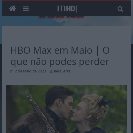
Skip
to
content
HBO Max em Maio | O
que não podes perder
2 de Maio de 2023
Inês Serra