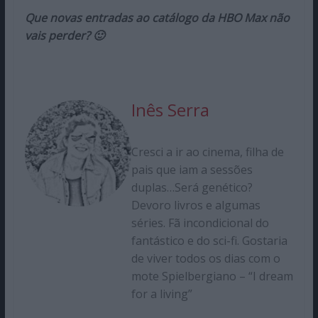
Que novas entradas ao catálogo da HBO Max não
vais perder? 🙂
Inês Serra
Cresci a ir ao cinema, filha de
pais que iam a sessões
duplas…Será genético?
Devoro livros e algumas
séries. Fã incondicional do
fantástico e do sci-fi. Gostaria
de viver todos os dias com o
mote Spielbergiano – “I dream
for a living”