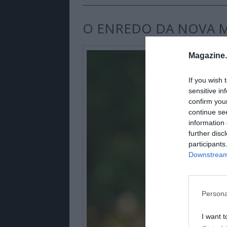
O ENREDO DA NOVA MI
Magazine
If you wish 
sensitive in
confirm you
continue se
information 
further disc
participants
Downstream 
Persona
I want t