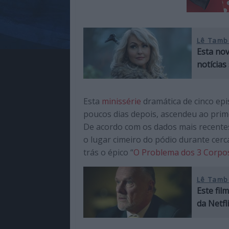
Lê Tamb
Esta nov
notícia
Esta
minissérie
dramática de cinco epi
poucos dias depois, ascendeu ao prim
De acordo com os dados mais recent
o lugar cimeiro do pódio durante cer
trás o épico “
O Problema dos 3 Corpo
Lê Tamb
Este fil
da Netf