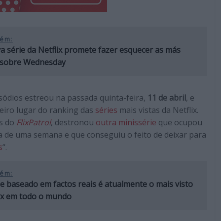
ém:
a série da Netflix promete fazer esquecer as más
s sobre Wednesday
sódios estreou na passada quinta-feira,
11 de abril
, e
eiro lugar do ranking das
séries
mais vistas da Netflix.
es do
FlixPatrol
, destronou
outra minissérie
que ocupou
ca de uma semana e que conseguiu o feito de deixar para
s
“.
ém:
me baseado em factos reais é atualmente o mais visto
lix em todo o mundo