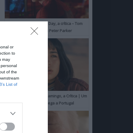
Spider-Man: Brand New Day, a crítica – Tom
Holland consolida o seu Peter Parker
sonal or
ection to
ou may
 personal
out of the
 downstream
B’s List of
O Misterioso Olhar do Flamingo, a Crítica | Um
Campeão de Cannes chega a Portugal