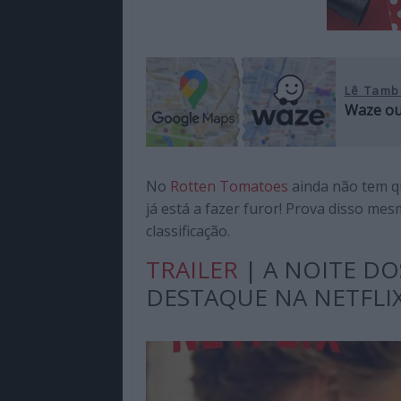
Lê Tamb
Waze ou
No
Rotten Tomatoes
ainda não tem qu
já está a fazer furor! Prova disso m
classificação.
TRAILER
| A NOITE DO
DESTAQUE NA NETFLI