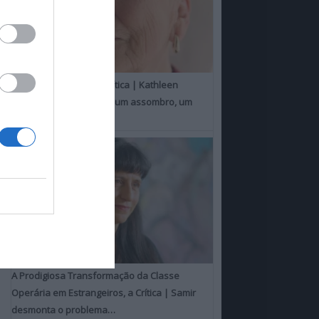
Um Toque Familiar, a Crítica | Kathleen
Chalfant é um espanto, um assombro, um
milagre
A Prodigiosa Transformação da Classe
Operária em Estrangeiros, a Crítica | Samir
desmonta o problema…