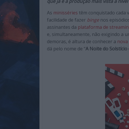
que já é a produção mais vista a nível
de
qualidade
As
minisséries
têm conquistado cada 
com
facilidade de fazer
binge
nos episódio
enfoque
assinantes da
plataforma de streami
na
e, simultaneamente, não exigindo a 
cultura
demoras, é altura de conhecer a
nova
pop.
dá pelo nome de “
A Noite do Solstício