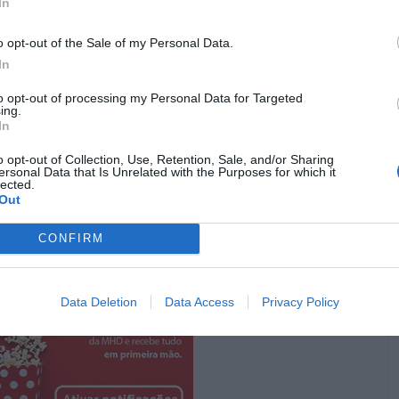
In
© 2023 Netflix, Inc
o opt-out of the Sale of my Personal Data.
In
tamos
em pleno solstício de verão, o dia mais longo do
to opt-out of processing my Personal Data for Targeted
ing.
nce
está no ar. Contudo, este é também o dia em que
In
 de casamento, escolhem revelar à família e amigos um
s inesperadas.
o opt-out of Collection, Use, Retention, Sale, and/or Sharing
ersonal Data that Is Unrelated with the Purposes for which it
lected.
Pub
Out
CONFIRM
Data Deletion
Data Access
Privacy Policy