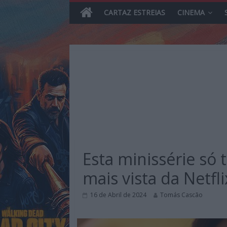
CARTAZ ESTREIAS
CINEMA
Skip
to
content
MHD
Magazine.HD
Esta minissérie só 
–
News,
mais vista da Netf
Reviews
e
16 de Abril de 2024
Tomás Cascão
Previews
sobre