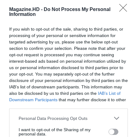
Fernando Ramos
Magazine.HD -
Do Not Process My Personal
25 de Março de 2024 at 4:18
Information
A montanha pariu um rato…
If you wish to opt-out of the sale, sharing to third parties, or
processing of your personal or sensitive information for
É muita pretenção comparar esta série com o
targeted advertising by us, please use the below opt-out
“Game Of Thrones”.
section to confirm your selection. Please note that after your
opt-out request is processed you may continue seeing
interest-based ads based on personal information utilized by
us or personal information disclosed to third parties prior to
Deixe um comentário
your opt-out. You may separately opt-out of the further
disclosure of your personal information by third parties on the
O seu endereço de email não será publicado.
Campos
IAB’s list of downstream participants. This information may
also be disclosed by us to third parties on the
IAB’s List of
obrigatórios marcados com
*
Downstream Participants
that may further disclose it to other
Comentário
*
third parties.
Personal Data Processing Opt Outs
I want to opt-out of the Sharing of my
Nome
personal data.