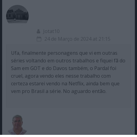
Jotat10
24 de Março de 2024 at 21:15
Ufa, finalmente personagens que vi em outras
séries voltando em outros trabalhos e fiquei fã do
Sam em GOT e do Davos também, o Pardal foi
cruel, agora vendo eles nesse trabalho com
certeza estarei vendo na Netflix, ainda bem que
vem pro Brasil a série. No aguardo então.