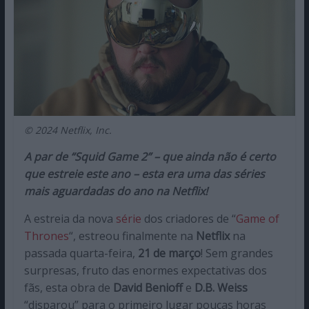
© 2024 Netflix, Inc.
A par de “Squid Game 2” – que ainda não é certo
que estreie este ano – esta era uma das séries
mais aguardadas do ano na Netflix!
A estreia da nova
série
dos criadores de “
Game of
Thrones
“, estreou finalmente na
Netflix
na
passada quarta-feira,
21 de março
! Sem grandes
surpresas, fruto das enormes expectativas dos
fãs, esta obra de
David Benioff
e
D.B. Weiss
“disparou” para o primeiro lugar poucas horas