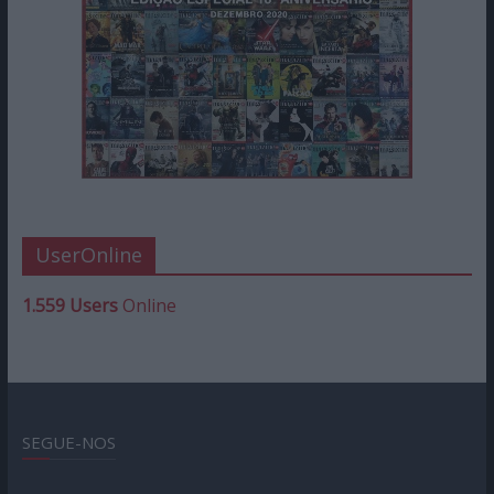
UserOnline
1.559 Users
Online
SEGUE-NOS