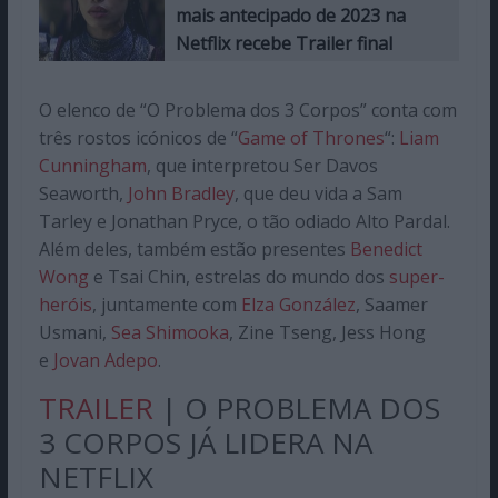
mais antecipado de 2023 na
Netflix recebe Trailer final
O elenco de “O Problema dos 3 Corpos” conta com
três rostos icónicos de “
Game of Thrones
“:
Liam
Cunningham
, que interpretou Ser Davos
Seaworth,
John Bradley
, que deu vida a Sam
Tarley e Jonathan Pryce, o tão odiado Alto Pardal.
Além deles, também estão presentes
Benedict
Wong
e Tsai Chin, estrelas do mundo dos
super-
heróis
, juntamente com
Elza González
, Saamer
Usmani,
Sea Shimooka
, Zine Tseng, Jess Hong
e
Jovan Adepo
.
TRAILER
| O PROBLEMA DOS
3 CORPOS JÁ LIDERA NA
NETFLIX