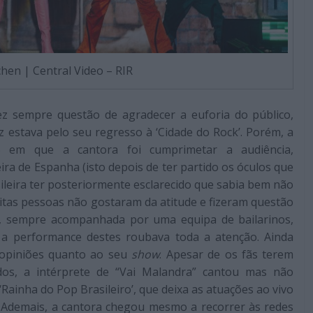
hen | Central Video – RIR
ez sempre questão de agradecer a euforia do público,
z estava pelo seu regresso à ‘Cidade do Rock’. Porém, a
o em que a cantora foi cumprimetar a audiência,
a de Espanha (isto depois de ter partido os óculos que
sileira ter posteriormente esclarecido que sabia bem não
itas pessoas não gostaram da atitude e fizeram questão
so, sempre acompanhada por uma equipa de bailarinos,
 a performance destes roubava toda a atenção. Ainda
u opiniões quanto ao seu
show
. Apesar de os fãs terem
dos, a intérprete de “Vai Malandra” cantou mas não
Rainha do Pop Brasileiro’, que deixa as atuações ao vivo
 Ademais, a cantora chegou mesmo a recorrer às redes