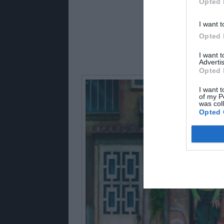
Opted 
I want t
Opted 
I want 
Advertis
Opted 
I want t
of my P
was col
Opted 