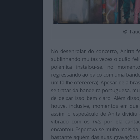
© Tauc
No desenrolar do concerto, Anitta f
sublinhando muitas vezes o quão feli
polémica instalou-se, no moment
regressando ao palco com uma bandeir
um fã lhe oferecera). Apesar de a bra
se tratar da bandeira portuguesa, mu
de deixar isso bem claro. Além dis
houve, inclusive, momentos em que
assim, o espetáculo de Anita dividi
vibrado com os
hits
por ela canta
encantou. Esperava-se muito mais da ‘
bastante aquém das suas gravações.