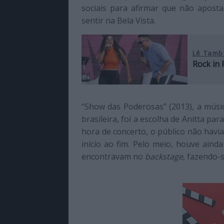
sociais para afirmar que não aposta
sentir na Bela Vista.
Lê Tamb
Rock in 
“Show das Poderosas” (2013), a músi
brasileira, foi a escolha de Anitta p
hora de concerto, o público não havi
início ao fim. Pelo meio, houve aind
encontravam no
backstage
, fazendo-