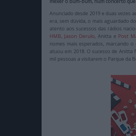
mexer o bum-bum, num concerto que s
de
qualidade
Anunciado desde 2019 e duas vezes a
com
era, sem dúvida, o mais aguardado d
enfoque
atento aos sucessos das rádios nacio
na
HMB
,
Jason Derulo
, Anitta e
Post M
cultura
nomes mais esperados, marcando o
pop.
atuou em 2018. O sucesso de Anitta 
mil pessoas a visitarem o Parque da Bel