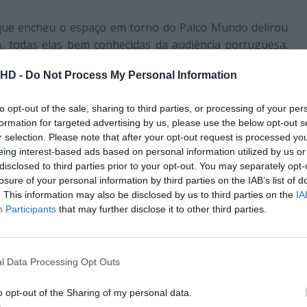
 que encheu o espaço em torno do Palco Mundo delirou
a, todas elas bem conhecidas da audiência portuguesa.
ções mais recentes, Anitta fez os fãs delirarem com
.HD -
Do Not Process My Personal Information
Play”. Além disso, os trajes menores da cantora foram
m, movimento esse que se tornou uma constante,
to opt-out of the sale, sharing to third parties, or processing of your per
 concerto. Com o foco sempre virado para o movimento
formation for targeted advertising by us, please use the below opt-out s
r que a visão teve um trabalho bem maior do que a
r selection. Please note that after your opt-out request is processed y
o rebolar e pelos efeitos visuais presentes nos ecrãs
eing interest-based ads based on personal information utilized by us or
o. Infelizmente, estas telas sofreram alguns problemas
disclosed to third parties prior to your opt-out. You may separately opt-
bado a performance da artista.
losure of your personal information by third parties on the IAB’s list of
. This information may also be disclosed by us to third parties on the
IA
Participants
that may further disclose it to other third parties.
Pub
l Data Processing Opt Outs
o opt-out of the Sharing of my personal data.