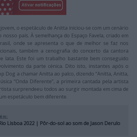
jovem, o espetáculo de Anitta iniciou-se com um cenário
o nosso país. À semelhança do Espaço Favela, criado em
Brasil, onde se apresenta o que de melhor se faz nos
cionais, também a cenografia do concerto da cantora
de lata. Este foi um trabalho bastante bem conseguido
olvimento da parte cénica. Dito isto, instantes após o
op Dog a chamar Anitta ao palco, dizendo “Anitta, Anitta,
sica “Onda Diferente”, a primeira cantada pela artista
 artista surprendeeu todos ao surgir montada em cima de
 um espetáculo bem diferente.
ém:
Rio Lisboa 2022 | Pôr-do-sol ao som de Jason Derulo