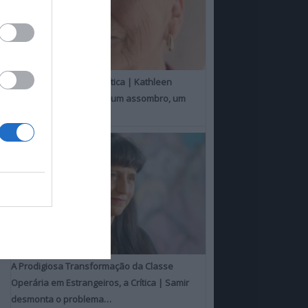
Um Toque Familiar, a Crítica | Kathleen
Chalfant é um espanto, um assombro, um
milagre
A Prodigiosa Transformação da Classe
Operária em Estrangeiros, a Crítica | Samir
desmonta o problema…