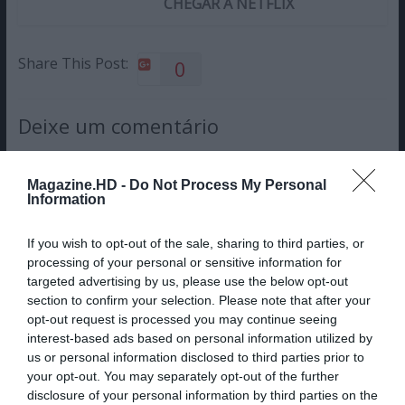
CHEGAR À NETFLIX
Share This Post:
0
Deixe um comentário
O seu endereço de email não será publicado.
Campos
Magazine.HD -
Do Not Process My Personal
obrigatórios marcados com
*
Information
Comentário
*
If you wish to opt-out of the sale, sharing to third parties, or
processing of your personal or sensitive information for
targeted advertising by us, please use the below opt-out
Nome
section to confirm your selection. Please note that after your
opt-out request is processed you may continue seeing
interest-based ads based on personal information utilized by
us or personal information disclosed to third parties prior to
your opt-out. You may separately opt-out of the further
Email
disclosure of your personal information by third parties on the