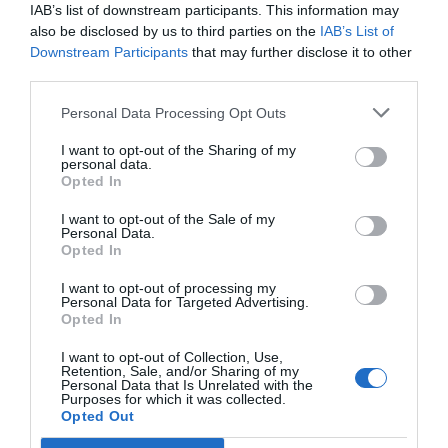
IAB’s list of downstream participants. This information may
also be disclosed by us to third parties on the
IAB’s List of
Downstream Participants
that may further disclose it to other
third parties.
Guardar o meu nome, email e site neste navegador
Personal Data Processing Opt Outs
para a próxima vez que eu comentar.
I want to opt-out of the Sharing of my
personal data.
Sim, adicione-me à mailing list da Newsletter MHD
Opted In
I want to opt-out of the Sale of my
Personal Data.
Opted In
I want to opt-out of processing my
Personal Data for Targeted Advertising.
Opted In
I want to opt-out of Collection, Use,
Retention, Sale, and/or Sharing of my
Personal Data that Is Unrelated with the
Purposes for which it was collected.
Opted Out