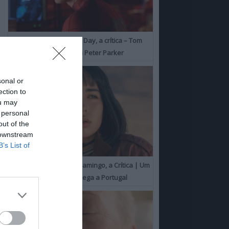
Spider-Man: Brand New Day, a crítica – Tom
Holland consolida o seu Peter Parker
sonal or
ection to
ou may
 personal
out of the
 downstream
B’s List of
O Misterioso Olhar do Flamingo, a Crítica | Um
Campeão de Cannes chega a Portugal