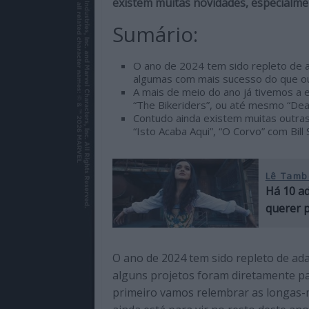
existem muitas novidades, especialme
de
qualidade
Sumário:
com
enfoque
O ano de 2024 tem sido repleto de a
na
algumas com mais sucesso do que ou
A mais de meio do ano já tivemos a e
cultura
“The Bikeriders”, ou até mesmo “Dea
pop.
Contudo ainda existem muitas outra
“Isto Acaba Aqui”, “O Corvo” com Bill
Lê Tamb
Há 10 ad
querer 
O ano de 2024 tem sido repleto de ada
alguns projetos foram diretamente p
primeiro vamos relembrar as longas-