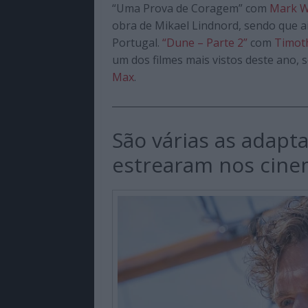
“Uma Prova de Coragem” com
Mark W
obra de Mikael Lindnord, sendo que 
Portugal.
“Dune – Parte 2”
com
Timot
um dos filmes mais vistos deste ano, 
Max
.
São várias as adapta
estrearam nos cine