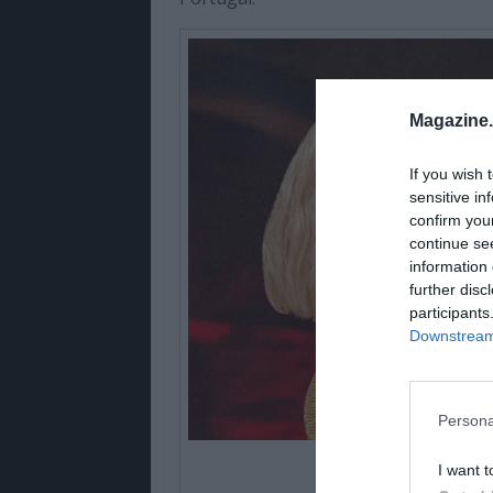
Magazine
If you wish 
sensitive in
confirm you
continue se
information 
further disc
participants
Downstream 
Persona
I want t