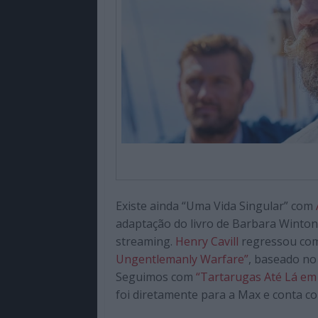
Existe ainda “Uma Vida Singular” com
adaptação do livro de Barbara Winton.
streaming.
Henry Cavill
regressou com
Ungentlemanly Warfare”
, baseado no
Seguimos com
“Tartarugas Até Lá em
foi diretamente para a Max e conta 