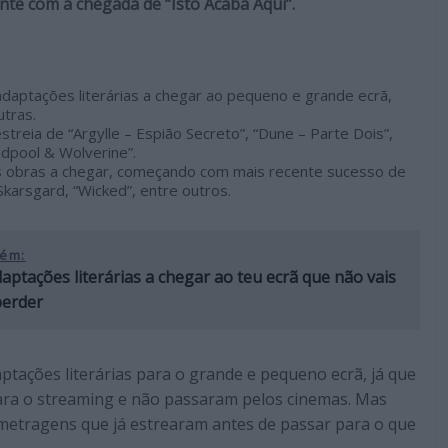
nte com a chegada de “Isto Acaba Aqui”.
daptações literárias a chegar ao pequeno e grande ecrã,
tras.
streia de “Argylle – Espião Secreto”, “Dune – Parte Dois”,
dpool & Wolverine”.
s obras a chegar, começando com mais recente sucesso de
 Skarsgard, “Wicked”, entre outros.
ém:
aptações literárias a chegar ao teu ecrã que não vais
perder
ptações literárias para o grande e pequeno ecrã, já que
ara o streaming e não passaram pelos cinemas. Mas
metragens que já estrearam antes de passar para o que