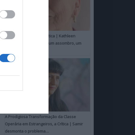
Um Toque Familiar, a Crítica | Kathleen
Chalfant é um espanto, um assombro, um
milagre
A Prodigiosa Transformação da Classe
Operária em Estrangeiros, a Crítica | Samir
desmonta o problema…