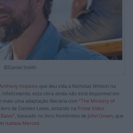
©Daniel Smith
Anthony Hopkins
que deu vida a Nicholas Winton na
 Infelizmente, esta obra ainda não está disponível em
 mais uma adaptação literária com
“The Ministry of
 livro de Damien Lewis, estando na
Prime Video
.
 Baixo”
, baseado no livro homónimo de
John Green
, que
com
Isabela Merced
.