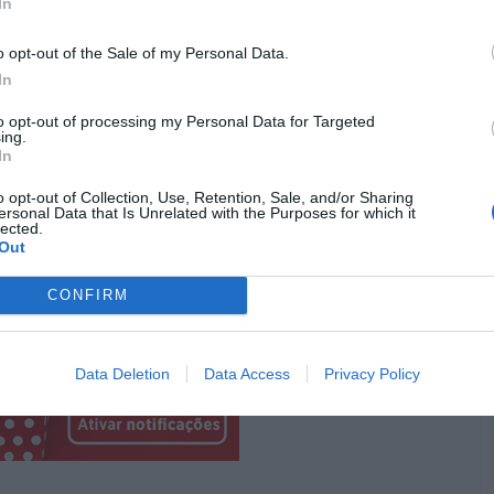
In
to”
, baseado no livro de
Elly Conway
, com
Henry Cavill
,
o opt-out of the Sale of my Personal Data.
ta obra teve estreia nos cinemas, no entanto a sua
In
ora disponível na
Apple TV+
.
“O Astronauta”
com
Adam
to opt-out of processing my Personal Data for Targeted
of Bohemia” de Jaroslav Kalfar, estando na
Netflix
.
ing.
In
Pub
o opt-out of Collection, Use, Retention, Sale, and/or Sharing
ersonal Data that Is Unrelated with the Purposes for which it
lected.
Out
CONFIRM
Data Deletion
Data Access
Privacy Policy