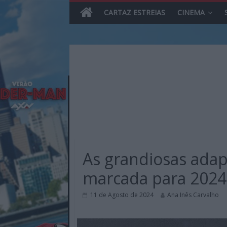
CARTAZ ESTREIAS
CINEMA
Skip
to
content
MHD
Magazine.HD
As grandiosas adapt
–
News,
marcada para 2024
Reviews
e
11 de Agosto de 2024
Ana Inês Carvalho
Previews
sobre