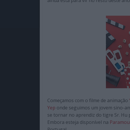
ainda está para vir no resto deste ano
Começamos com o filme de animação
Yep
onde seguimos um jovem sino-ame
se tornar no aprendiz do tigre Sr. Hu
Embora esteja disponível na
Paramou
Portugal.