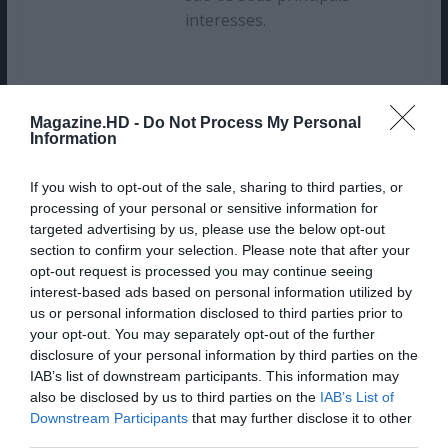
interesses.
Magazine.HD -
Do Not Process My Personal
Information
If you wish to opt-out of the sale, sharing to third parties, or
APPLE ULTRAPASSA MICROSOFT E É
processing of your personal or sensitive information for
targeted advertising by us, please use the below opt-out
AGORA A EMPRESA MAIS VALIOSA
section to confirm your selection. Please note that after your
DO MUNDO
opt-out request is processed you may continue seeing
interest-based ads based on personal information utilized by
us or personal information disclosed to third parties prior to
GAME OF THRONES | A MAX ACABA
your opt-out. You may separately opt-out of the further
disclosure of your personal information by third parties on the
DE REVELAR UMA GRANDE
IAB’s list of downstream participants. This information may
NOVIDADE SOBRE O FUTURO DE
also be disclosed by us to third parties on the
IAB’s List of
HOUSE OF THE DRAGON
Downstream Participants
that may further disclose it to other
third parties.