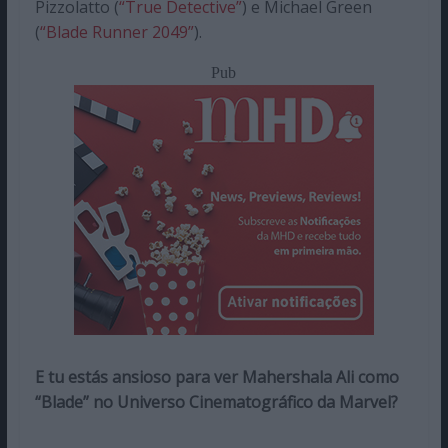
Pizzolatto (
“True Detective”
) e Michael Green
(
“Blade Runner 2049”
).
Pub
E tu estás ansioso para ver Mahershala Ali como
“Blade” no Universo Cinematográfico da Marvel?