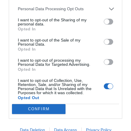
Share This Post:
Personal Data Processing Opt Outs
0
I want to opt-out of the Sharing of my
personal data.
Deixe um comentário
Opted In
I want to opt-out of the Sale of my
O seu endereço de email não será publicado.
Campos
Personal Data.
obrigatórios marcados com
*
Opted In
I want to opt-out of processing my
Comentário
*
Personal Data for Targeted Advertising.
Opted In
I want to opt-out of Collection, Use,
Retention, Sale, and/or Sharing of my
Nome
Personal Data that Is Unrelated with the
Purposes for which it was collected.
Opted Out
CONFIRM
Email
Data Deletion
Data Access
Privacy Policy