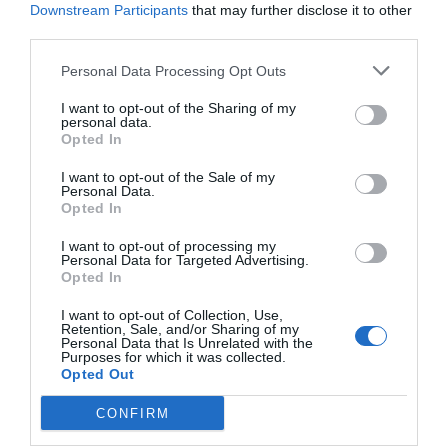
Downstream Participants
that may further disclose it to other
Guardar o meu nome, email e site neste navegador
third parties.
para a próxima vez que eu comentar.
Personal Data Processing Opt Outs
Sim, adicione-me à mailing list da Newsletter MHD
I want to opt-out of the Sharing of my
personal data.
Opted In
I want to opt-out of the Sale of my
Personal Data.
Opted In
I want to opt-out of processing my
Personal Data for Targeted Advertising.
Opted In
I want to opt-out of Collection, Use,
Retention, Sale, and/or Sharing of my
Personal Data that Is Unrelated with the
Purposes for which it was collected.
Opted Out
CONFIRM