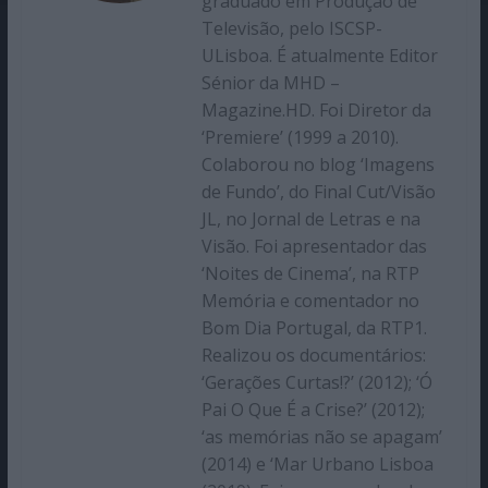
graduado em Produção de
Televisão, pelo ISCSP-
ULisboa. É atualmente Editor
Sénior da MHD –
Magazine.HD. Foi Diretor da
‘Premiere’ (1999 a 2010).
Colaborou no blog ‘Imagens
de Fundo’, do Final Cut/Visão
JL, no Jornal de Letras e na
Visão. Foi apresentador das
‘Noites de Cinema’, na RTP
Memória e comentador no
Bom Dia Portugal, da RTP1.
Realizou os documentários:
‘Gerações Curtas!?’ (2012); ‘Ó
Pai O Que É a Crise?’ (2012);
‘as memórias não se apagam’
(2014) e ‘Mar Urbano Lisboa