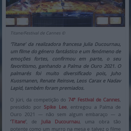
Titane/Festival de Cannes ©
‘Titane’ da realizadora francesa Julia Ducournau,
um filme do género fantástico e um fenómeno de
emoções fortes, confirmou em parte, o seu
favoritismo, ganhando a Palma de Ouro 2021. O
palmarés foi muito diversificado pois, Juho
Kuosmanen, Renate Reinsve, Leos Carax e Nadav
Lapid, também foram premiados.
O júri, da competição do
74° Festival de Cannes
,
presidido por
Spike Lee
, entregou a Palma de
Ouro 2021 — não sem algum embaraço — a
‘
Titane
’
, de
Julia Ducournau
, uma obra tão
potente como um murro na mesa e talvez o filme