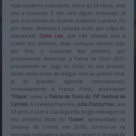
mais moderno e estranho, entre as 24 obras, este
ano a concurso. E não sem algum embaraço, já
que a cerimónia no Grande Auditório Lumière, foi
por vezes, divertida e caricata muito por culpa do
atarantado
Spike Lee
, que não atinava com a
ordem dos prémios. Aliás, começou mesmo logo
por tirar o suspense dos prémios, por
praticamente denunciar a Palma de Ouro 2021,
precipitando-se
logo no início, no seu anúncio.
Ainda muito antes de chegar-mos ao prémio final,
já as grandes agências internacionais,
nomeadamente a France Press, anunciavam
‘Titane’
, como a
Palma de Ouro do 74º Festival de
Cannes
. A cineasta francesa,
Julia Ducournau
, aos
37 anos e com a sua segunda longa-metragem (o
seu primeiro título foi
‘Grave’
, apresentado na
Semana da Crítica, em 2016), tornou-se na
segunda realizadora-mulher a vencer o Festival de