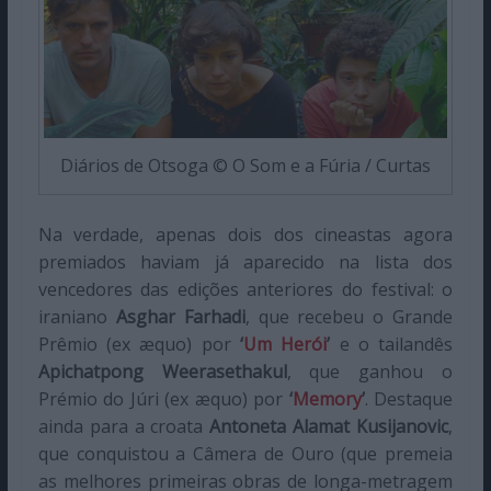
Diários de Otsoga © O Som e a Fúria / Curtas
Na verdade, apenas dois dos cineastas agora
premiados haviam já aparecido na lista dos
vencedores das edições anteriores do festival: o
iraniano
Asghar Farhadi
, que recebeu o Grande
Prêmio (ex æquo) por
‘
Um Herói
’
e o tailandês
Apichatpong Weerasethakul
, que ganhou o
Prémio do Júri (ex æquo) por
‘
Memory
’
. Destaque
ainda para a croata
Antoneta Alamat Kusijanovic
,
que conquistou a Câmera de Ouro (que premeia
as melhores primeiras obras de longa-metragem