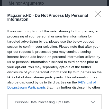
Melhor Argumento
Drive My Car, para Ryusuke Hamaguchi (Japão)
Magazine.HD -
Do Not Process My Personal
Information
Prémio do Júri (ex aequo)
If you wish to opt-out of the sale, sharing to third parties, or
Le Genou d’ Ahed, de Nadav Lapid
processing of your personal or sensitive information for
(Israel/França/Alemanha)
targeted advertising by us, please use the below opt-out
section to confirm your selection. Please note that after your
Memory, de Apichatpong Weerasethakul
opt-out request is processed you may continue seeing
interest-based ads based on personal information utilized by
(Colômbia/Tailândia/Reino
us or personal information disclosed to third parties prior to
Unido/México/França/Alemanha/China/Taiwan/EU
your opt-out. You may separately opt-out of the further
A/Suíça)
disclosure of your personal information by third parties on the
IAB’s list of downstream participants. This information may
Câmera de Ouro
also be disclosed by us to third parties on the
IAB’s List of
Downstream Participants
that may further disclose it to other
Murina, de Antoneta Alamat Kusijanovic (Croácia/
third parties.
Brasil/ EUA/Eslovênia)
Personal Data Processing Opt Outs
Palma de Ouro para melhor curta-metragem