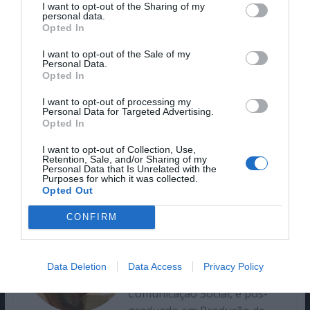
I want to opt-out of the Sharing of my
All the Crows in the World, de Tang Yi (Hong
personal data.
Opted In
Kong)
I want to opt-out of the Sale of my
Menção especial
Personal Data.
Opted In
Agosto Sky, de Jasmin Tenucci (Brasil/Islândia)
I want to opt-out of processing my
Personal Data for Targeted Advertising.
Prémio Fipresci da Crítica Internacional
Opted In
Drive My Car, para Ryusuke Hamaguchi (Japão)
I want to opt-out of Collection, Use,
Retention, Sale, and/or Sharing of my
Personal Data that Is Unrelated with the
Purposes for which it was collected.
Opted Out
José Vieira Mendes
CONFIRM
Jornalista, crítico de cinema e
Data Deletion
Data Access
Privacy Policy
programador. Licenciado em
Comunicação Social, e pós-