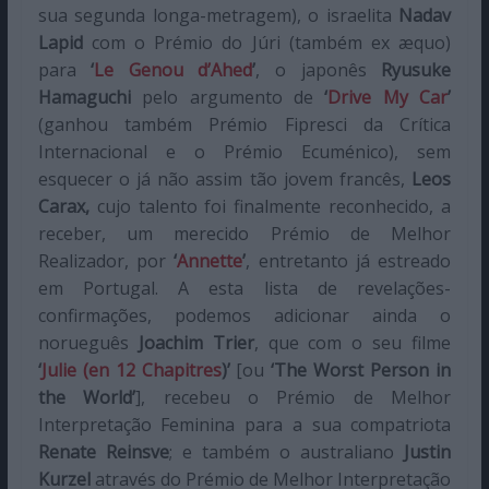
sua segunda longa-metragem), o israelita
Nadav
Lapid
com o Prémio do Júri (também ex æquo)
para
‘
Le Genou d’Ahed
’
, o japonês
Ryusuke
Hamaguchi
pelo argumento de
‘
Drive My Car
’
(ganhou também Prémio Fipresci da Crítica
Internacional e o Prémio Ecuménico), sem
esquecer o já não assim tão jovem francês,
Leos
Carax,
cujo talento foi finalmente reconhecido, a
receber, um merecido Prémio de Melhor
Realizador, por
‘
Annette
’
, entretanto já estreado
em Portugal. A esta lista de revelações-
confirmações, podemos adicionar ainda o
norueguês
Joachim Trier
, que com o seu filme
‘
Julie (en 12 Chapitres
)’
[ou
‘The Worst Person in
the World’
], recebeu o Prémio de Melhor
Interpretação Feminina para a sua compatriota
Renate Reinsve
; e também o australiano
Justin
Kurzel
através do Prémio de Melhor Interpretação