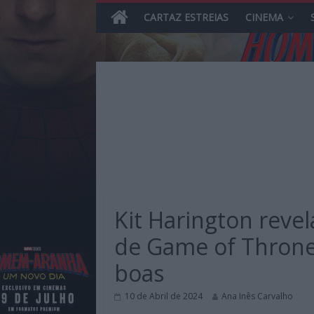
CARTAZ ESTREIAS
CINEMA
Skip
to
content
MHD
Magazine.HD
Kit Harington revel
–
News,
de Game of Throne
Reviews
boas
e
Previews
10 de Abril de 2024
Ana Inês Carvalho
sobre