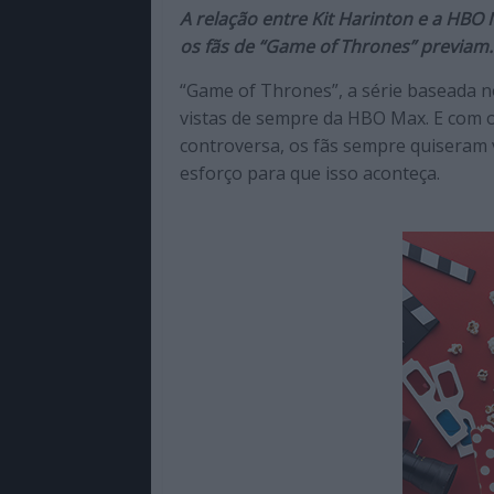
de
A relação entre Kit Harinton e a HBO 
qualidade
os fãs de “Game of Thrones” previam.
com
“Game of Thrones”, a série baseada no
enfoque
vistas de sempre da HBO Max. E com 
na
controversa, os fãs sempre quiseram
cultura
esforço para que isso aconteça.
pop.