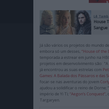
Lê Tamb
House Ta
Sangue
Já são vários os projetos do mundo d
embora só um desses,
“House of the
temporada a estrear em junho na HBO 
projetos em desenvolvimento são: “A
já encontrou as suas estrelas com
Pet
Games: A Balada dos Pássaros e das 
focar-se nas aventuras do jovem
Corl
ajudou a solidificar o reino de Dorne
império de Yi Ti;
“Aegon’s Conquest”
,
Targaryen.