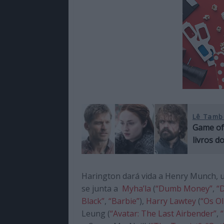
Lê Tamb
Game of
livros d
Harington dará vida a Henry Munch, 
se junta a
Myha’la
(
“Dumb Money”
,
“
Black”
,
“Barbie”
),
Harry Lawtey
(
“Os Ol
Leung (
“Avatar: The Last Airbender”
,