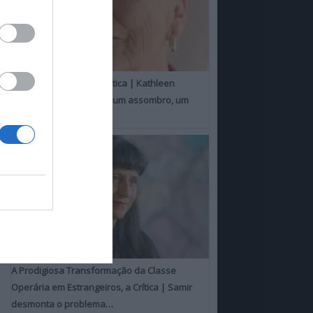
Um Toque Familiar, a Crítica | Kathleen
Chalfant é um espanto, um assombro, um
milagre
A Prodigiosa Transformação da Classe
Operária em Estrangeiros, a Crítica | Samir
desmonta o problema…