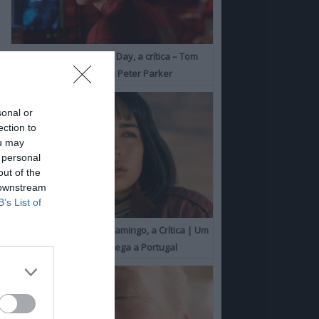
Spider-Man: Brand New Day, a crítica – Tom
Holland consolida o seu Peter Parker
sonal or
ection to
ou may
 personal
out of the
 downstream
B’s List of
O Misterioso Olhar do Flamingo, a Crítica | Um
Campeão de Cannes chega a Portugal