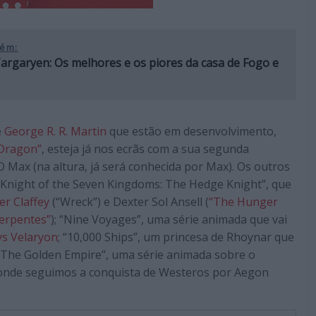
ém:
rgaryen: Os melhores e os piores da casa de Fogo e
e
George R. R. Martin
que estão em desenvolvimento,
 Dragon”
, esteja já nos ecrãs com a sua segunda
Max (na altura, já será conhecida por Max). Os outros
 Knight of the Seven Kingdoms: The Hedge Knight”, que
er Claffey
(“Wreck”) e Dexter Sol Ansell (
“The Hunger
Serpentes”
); “Nine Voyages”, uma série animada que vai
ys Velaryon
; “10,000 Ships”, um princesa de Rhoynar que
; “The Golden Empire”, uma série animada sobre o
 onde seguimos a conquista de Westeros por Aegon