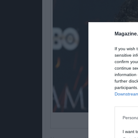
Magazine
If you wish 
sensitive in
confirm you
continue se
information 
further disc
participants
Downstream 
Persona
©lev radin vi
I want t