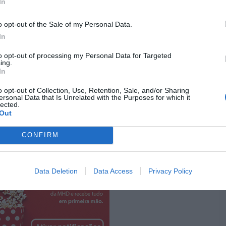
e seria centrado na personagem de Kit Harington em
In
spin-off seguiríamos as aventuras de Snow para lá da
o opt-out of the Sale of my Personal Data.
os sete reinos por ter morto
Daenerys Targaryen
In
xistiu sempre uma certa trepidação por parte da
HBO
 história forte para contar, porque houve uma outra
to opt-out of processing my Personal Data for Targeted
ing.
que foi desenvolvida, “Bloodmoon” com
Naomi Watts
,
In
vado para acabar cancelado, depois de terem gasto muito
o opt-out of Collection, Use, Retention, Sale, and/or Sharing
ersonal Data that Is Unrelated with the Purposes for which it
lected.
Pub
Out
CONFIRM
Data Deletion
Data Access
Privacy Policy