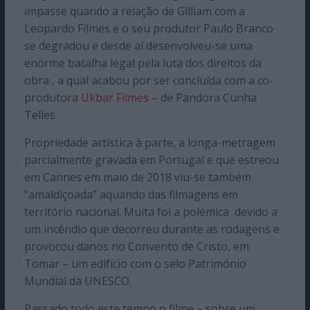
impasse quando a relação de Gilliam com a
Leopardo Filmes e o seu produtor Paulo Branco
se degradou e desde aí desenvolveu-se uma
enorme batalha legal pela luta dos direitos da
obra , a qual acabou por ser concluída com a co-
produtora
Ukbar Filmes
– de Pandora Cunha
Telles.
Propriedade artística à parte, a longa-metragem
parcialmente gravada em Portugal e que estreou
em Cannes em maio de 2018 viu-se também
“amaldiçoada” aquando das filmagens em
território nacional. Muita foi a polémica devido a
um incêndio que decorreu durante as rodagens e
provocou danos no Convento de Cristo, em
Tomar – um edifício com o selo Património
Mundial da UNESCO.
Passado todo este tempo o filme – sobre um