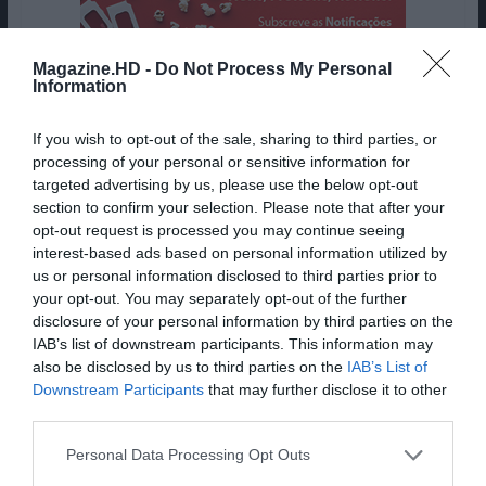
Magazine.HD -
Do Not Process My Personal
Information
If you wish to opt-out of the sale, sharing to third parties, or
processing of your personal or sensitive information for
targeted advertising by us, please use the below opt-out
Ainda na última edição do LEFFEST, em 2019, o
section to confirm your selection. Please note that after your
realizador regressou a Lisboa
e reencontrou-se
opt-out request is processed you may continue seeing
com o seu antigo colaborador, o produtor Paulo
interest-based ads based on personal information utilized by
Branco, para mais algumas deliciosas conversas
us or personal information disclosed to third parties prior to
públicas acerca das obras que por cá gravou,
your opt-out. You may separately opt-out of the further
disclosure of your personal information by third parties on the
nomeadamente
“O Estado das Coisas”
(1982) e
IAB’s list of downstream participants. This information may
“Viagem a Lisboa” (1994).
also be disclosed by us to third parties on the
IAB’s List of
Downstream Participants
that may further disclose it to other
Recordamos agora “O Estado das Coisas”, obra
third parties.
gravada maioritariamente entre Sintra e Lisboa.
Este é, como o filme que gravaria em Portugal nos
Personal Data Processing Opt Outs
anos 90, uma obra sobre cinema e sobre fazer