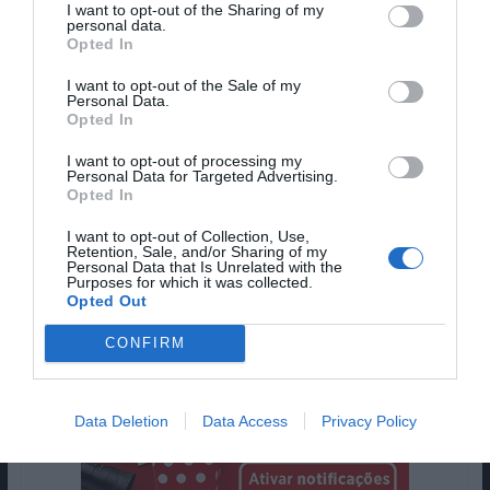
I want to opt-out of the Sharing of my
cinema. No enredo, uma equipa encontra-se em
personal data.
Opted In
Portugal para gravar uma produção de ficção
científica de série B. Acontece que o produtor
I want to opt-out of the Sale of my
desaparece, deixando a equipa do filme sem
Personal Data.
Opted In
fundos. O realizador (Patrick Bauchau) procura
então este esquivo produtor (interpretado pelo
I want to opt-out of processing my
Personal Data for Targeted Advertising.
produtor, realizador e argumentista Sam Fuller).
Opted In
Pub
I want to opt-out of Collection, Use,
Retention, Sale, and/or Sharing of my
Personal Data that Is Unrelated with the
Purposes for which it was collected.
Opted Out
CONFIRM
Data Deletion
Data Access
Privacy Policy