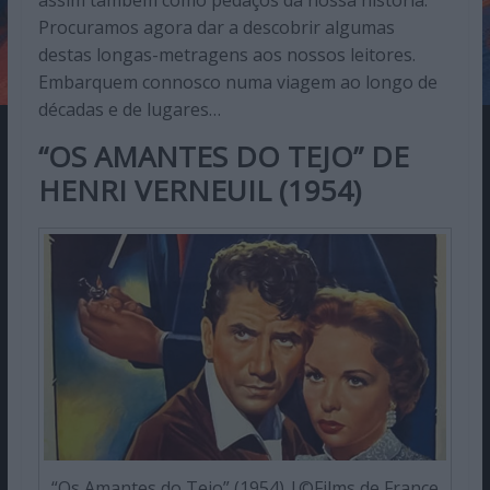
assim também como pedaços da nossa história.
Procuramos agora dar a descobrir algumas
destas longas-metragens aos nossos leitores.
Embarquem connosco numa viagem ao longo de
décadas e de lugares…
“OS AMANTES DO TEJO” DE
HENRI VERNEUIL
(1954)
“Os Amantes do Tejo” (1954) |©Films de France