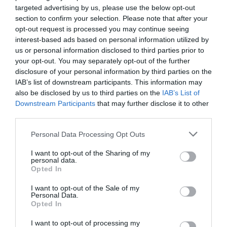
targeted advertising by us, please use the below opt-out
section to confirm your selection. Please note that after your
O seu endereço de email não será publicado.
Campos
opt-out request is processed you may continue seeing
obrigatórios marcados com
*
interest-based ads based on personal information utilized by
us or personal information disclosed to third parties prior to
Comentário
*
your opt-out. You may separately opt-out of the further
disclosure of your personal information by third parties on the
IAB’s list of downstream participants. This information may
also be disclosed by us to third parties on the
IAB’s List of
Nome
Downstream Participants
that may further disclose it to other
third parties.
Personal Data Processing Opt Outs
Email
I want to opt-out of the Sharing of my
personal data.
Opted In
I want to opt-out of the Sale of my
Personal Data.
Opted In
Guardar o meu nome, email e site neste navegador
I want to opt-out of processing my
para a próxima vez que eu comentar.