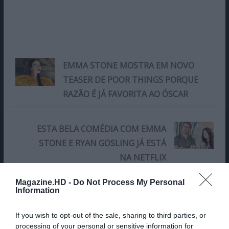
EMMA STONE MOSTRA EM NOVO
TEASER DE POOR THINGS PORQUE
RAZÃO É JÁ FAVORITA AO ÓSCAR
ESTA BELA COMÉDIA COM EMMA
STONE E RYAN GOSLING JÁ ESTÁ
NA NETFLIX
Magazine.HD -
Do Not Process My Personal
Share This Post:
Information
0
If you wish to opt-out of the sale, sharing to third parties, or
Deixe um comentário
processing of your personal or sensitive information for