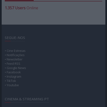
1.357 Users
Online
SEGUE-NOS
• Cine Estreias
• Notificações
• Newsletter
• Feed RSS
• Google News
• Facebook
• Instagram
• TikTok
• Youtube
CINEMA & STREAMING PT