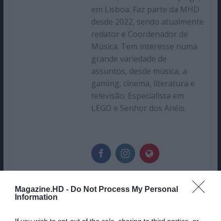
em Lisboa. Faz parte da MHD
desde 2022, sendo atualmente
redator e Coordenador de
Música. Tem interesse numa
grande variedade de
assuntos, desde música, a
gaming, cinema, literatura e
televisão. Especialista em
LEGO e Senhor dos Anéis.
Magazine.HD -
Do Not Process My Personal
Information