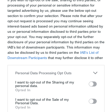
If you wish to opt-out of the sale, sharing to third parties, or
HÁ ÓTIMAS NOTÍCIAS PARA TODOS
processing of your personal or sensitive information for
OS FÃS DE GAME OF THRONES
targeted advertising by us, please use the below opt-out
section to confirm your selection. Please note that after your
opt-out request is processed you may continue seeing
74ª BERLINALE | ANUNCIADOS OS
interest-based ads based on personal information utilized by
us or personal information disclosed to third parties prior to
PRÉMIOS (DA CRÍTICA) EM BERLIM
your opt-out. You may separately opt-out of the further
disclosure of your personal information by third parties on the
IAB’s list of downstream participants. This information may
Share This Post:
0
also be disclosed by us to third parties on the
IAB’s List of
Downstream Participants
that may further disclose it to other
third parties.
2 thoughts on “
“Melhor filme sobre o
Holocausto desde A Lista de
Personal Data Processing Opt Outs
Schindler”: Steven Spielberg está
I want to opt-out of the Sharing of my
rendido ao favorito ao Óscar
”
personal data.
Opted In
I want to opt-out of the Sale of my
Personal Data.
Opted In