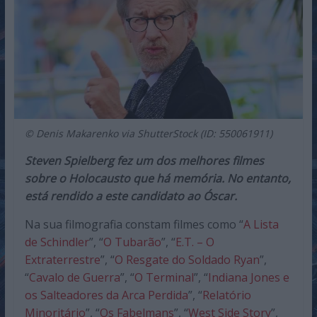
© Denis Makarenko via ShutterStock (ID: 550061911)
Steven Spielberg fez um dos melhores filmes
sobre o Holocausto que há memória. No entanto,
está rendido a este candidato ao Óscar.
Na sua filmografia constam filmes como “
A Lista
de Schindler
”, “
O Tubarão
”, “
E.T. – O
Extraterrestre
”, “
O Resgate do Soldado Ryan
”,
“
Cavalo de Guerra
”, “
O Terminal
”, “
Indiana Jones e
os Salteadores da Arca Perdida
”, “
Relatório
Minoritário
”, “
Os Fabelmans
”, “
West Side Story
”,