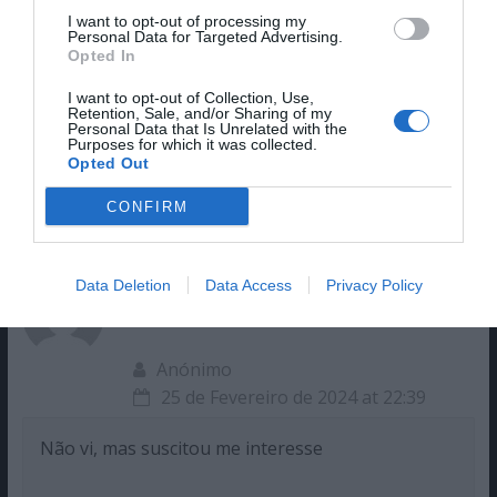
I want to opt-out of processing my
Ana Videira
Personal Data for Targeted Advertising.
24 de Fevereiro de 2024 at 15:54
Opted In
I want to opt-out of Collection, Use,
Não achei o filme nada interessante, tinha muitas
Retention, Sale, and/or Sharing of my
Personal Data that Is Unrelated with the
pausas, uma história pouco envolvente e, acabou
Purposes for which it was collected.
mal. Não concordo com Spielberg, não tem nada a
Opted Out
ver com os filmes dele, que são óptimos!
CONFIRM
Data Deletion
Data Access
Privacy Policy
Anónimo
25 de Fevereiro de 2024 at 22:39
Não vi, mas suscitou me interesse