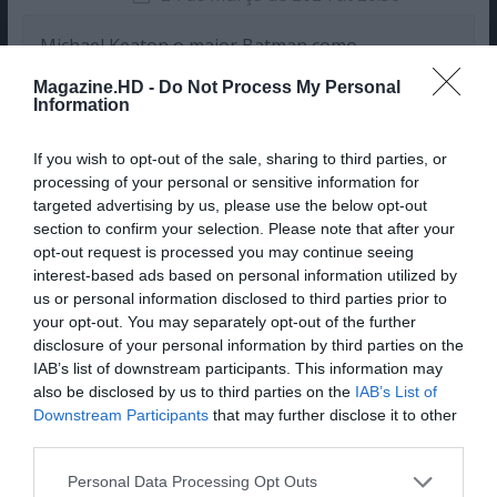
Michael Keaton o maior Batman como
personagem da HQ da Marvel, ele superou aos
Magazine.HD -
Do Not Process My Personal
outros que fizeram esse papel, sem falar em
Information
outros filmes que trabalhou, sempre com
personagens impactantes, e trabalhando com seu
If you wish to opt-out of the sale, sharing to third parties, or
diretor de muito tempo o Tim Burton fazem uma
processing of your personal or sensitive information for
targeted advertising by us, please use the below opt-out
tabelinha como dupla no Movie Mundial, com
section to confirm your selection. Please note that after your
certeza esta na minha lista de preferencia de
opt-out request is processed you may continue seeing
assistir a hora que sair nos streamings.
interest-based ads based on personal information utilized by
us or personal information disclosed to third parties prior to
your opt-out. You may separately opt-out of the further
disclosure of your personal information by third parties on the
Deixe um comentário
IAB’s list of downstream participants. This information may
also be disclosed by us to third parties on the
IAB’s List of
Downstream Participants
that may further disclose it to other
O seu endereço de email não será publicado.
Campos
third parties.
obrigatórios marcados com
*
Personal Data Processing Opt Outs
Comentário
*