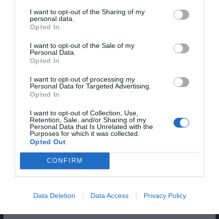
I want to opt-out of the Sharing of my
personal data.
Opted In
Nome
I want to opt-out of the Sale of my
Personal Data.
Opted In
I want to opt-out of processing my
Email
Personal Data for Targeted Advertising.
Opted In
I want to opt-out of Collection, Use,
Retention, Sale, and/or Sharing of my
Personal Data that Is Unrelated with the
Purposes for which it was collected.
Opted Out
Guardar o meu nome, email e site neste navegador
CONFIRM
para a próxima vez que eu comentar.
Sim, adicione-me à mailing list da Newsletter MHD
Data Deletion
Data Access
Privacy Policy