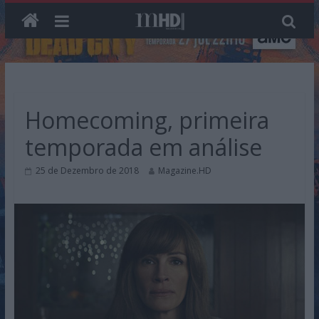
Skip
to
content
Homecoming, primeira
temporada em análise
25 de Dezembro de 2018
Magazine.HD