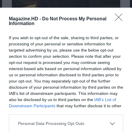
Magazine.HD -
Do Not Process My Personal
Information
Homecoming
If you wish to opt-out of the sale, sharing to third parties, or
processing of your personal or sensitive information for
Uma das novidades mais intrigantes do ano,
targeted advertising by us, please use the below opt-out
“Homecoming” foi a série de longos planos que
section to confirm your selection. Please note that after your
nos fez duvidar do ananás que temos à mesa,
opt-out request is processed you may continue seeing
teorizar sobre o posicionamento de um garfo ou
interest-based ads based on personal information utilized by
us or personal information disclosed to third parties prior to
deslumbrar perante a desorganização da
your opt-out. You may separately opt-out of the further
meticulosa Heidi, abraçada e apoiada sobre os
disclosure of your personal information by third parties on the
seus pertences no escritório.
IAB’s list of downstream participants. This information may
also be disclosed by us to third parties on the
IAB’s List of
Pub
Downstream Participants
that may further disclose it to other
third parties.
Personal Data Processing Opt Outs