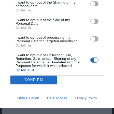
I want to opt-out of the Sharing of my
personal data.
Opted In
I want to opt-out of the Sale of my
Personal Data.
Opted In
I want to opt-out of processing my
Personal Data for Targeted Advertising.
Opted In
É a prova de que Sam Esmail se pode vincar
I want to opt-out of Collection, Use,
enquanto referência criativa nos próximos anos,
Retention, Sale, and/or Sharing of my
Personal Data that Is Unrelated with the
reforçando que Julia Roberts deve procurar sair
Purposes for which it was collected.
Opted Out
da sua zona de conforto e que a Amazon (a casa
de “The Marvelous Mrs. Maisel” que prepara
CONFIRM
novas adaptações de “
Utopia
” e “
O Senhor dos
Anéis
”) está no caminho certo.
Data Deletion
Data Access
Privacy Policy
TRAILER
| “HOMECOMING”