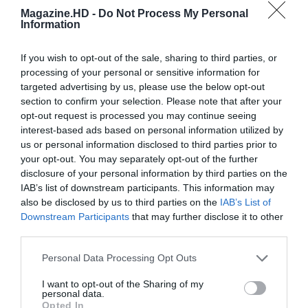
Magazine.HD -
Do Not Process My Personal
Information
AFINAL O MAIS RECENTE FILME DE
FRANCIS FORD COPPOLA ESTÁ EM
If you wish to opt-out of the sale, sharing to third parties, or
RISCO DE NÃO CHEGAR AOS
processing of your personal or sensitive information for
targeted advertising by us, please use the below opt-out
CINEMAS
section to confirm your selection. Please note that after your
opt-out request is processed you may continue seeing
interest-based ads based on personal information utilized by
Share This Post:
0
us or personal information disclosed to third parties prior to
your opt-out. You may separately opt-out of the further
disclosure of your personal information by third parties on the
Deixe um comentário
IAB’s list of downstream participants. This information may
also be disclosed by us to third parties on the
IAB’s List of
O seu endereço de email não será publicado.
Campos
Downstream Participants
that may further disclose it to other
obrigatórios marcados com
*
third parties.
Comentário
*
Personal Data Processing Opt Outs
I want to opt-out of the Sharing of my
personal data.
Opted In