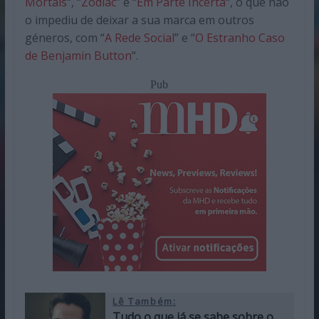
Mortais
“, “
Zodiac
” e “
Em Parte Incerta
“, o que não
o impediu de deixar a sua marca em outros
géneros, com “
A Rede Social
” e “
O Estranho Caso
de Benjamin Button
“.
Pub
Lê Também:
Tudo o que já se sabe sobre o