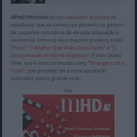
Alfred Hitchcock
foi um
realizador britânico
de
excelência, que se tornou um pioneiro no género
de suspense com obras de elevada aclamação e
reverencia. Entre os seus maiores projetos estão
“
Psico
“, “
A Mulher Que Viveu Duas Vezes
” e “
O
Desconhecido do Norte-Expresso
“. É este último
filme, que é mais conhecido como “
Strangers on a
Train
“, que promete ser a nova aposta do
realizador para o grande ecrã.
Pub