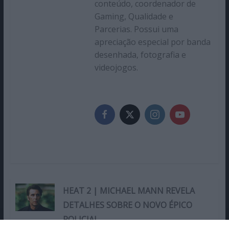
conteúdo, coordenador de
Gaming, Qualidade e
Parcerias. Possui uma
apreciação especial por banda
desenhada, fotografia e
videojogos.
HEAT 2 | MICHAEL MANN REVELA
DETALHES SOBRE O NOVO ÉPICO
POLICIAL