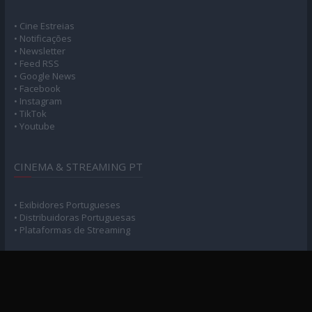
• Cine Estreias
• Notificações
• Newsletter
• Feed RSS
• Google News
• Facebook
• Instagram
• TikTok
• Youtube
CINEMA & STREAMING PT
• Exibidores Portugueses
• Distribuidoras Portuguesas
• Plataformas de Streaming
POLÍTICA DE PRIVACIDADE
• Privacidade e Consentimento