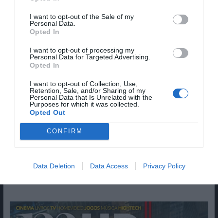
Nome
I want to opt-out of the Sale of my
Personal Data.
Opted In
Email
I want to opt-out of processing my
Personal Data for Targeted Advertising.
Opted In
I want to opt-out of Collection, Use,
Retention, Sale, and/or Sharing of my
Personal Data that Is Unrelated with the
Purposes for which it was collected.
Opted Out
Guardar o meu nome, email e site neste navegador
para a próxima vez que eu comentar.
CONFIRM
Sim, adicione-me à mailing list da Newsletter MHD
Data Deletion
Data Access
Privacy Policy