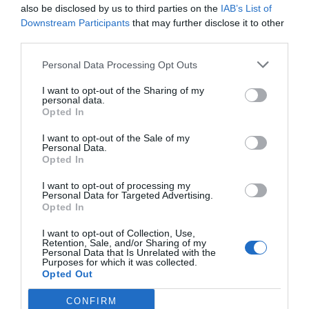
also be disclosed by us to third parties on the
IAB’s List of
Share This Post:
0
Downstream Participants
that may further disclose it to other
third parties.
Personal Data Processing Opt Outs
Deixe um comentário
I want to opt-out of the Sharing of my
O seu endereço de email não será publicado.
Campos
personal data.
Opted In
obrigatórios marcados com
*
I want to opt-out of the Sale of my
Comentário
*
Personal Data.
Opted In
I want to opt-out of processing my
Personal Data for Targeted Advertising.
Nome
Opted In
I want to opt-out of Collection, Use,
Retention, Sale, and/or Sharing of my
Personal Data that Is Unrelated with the
Purposes for which it was collected.
Email
Opted Out
CONFIRM