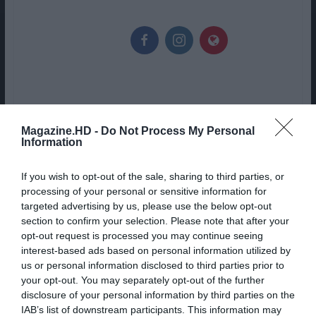
Magazine.HD -
Do Not Process My Personal
Information
MB WAY DISPONIBILIZA
FUNCIONALIDADE HÁ MUITO
If you wish to opt-out of the sale, sharing to third parties, or
DESEJADA PELOS UTILIZADORES
processing of your personal or sensitive information for
targeted advertising by us, please use the below opt-out
section to confirm your selection. Please note that after your
ESTA BELA SÉRIE ORIGINAL
opt-out request is processed you may continue seeing
interest-based ads based on personal information utilized by
SKYSHOWTIME BASEADA NUM
us or personal information disclosed to third parties prior to
BESTSELLER MUNDIAL JÁ TEM
your opt-out. You may separately opt-out of the further
TRAILER E DATA DE ESTREIA
disclosure of your personal information by third parties on the
IAB’s list of downstream participants. This information may