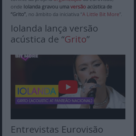
onde
Iolanda gravou uma
versão
acústica de
“Grito”
, no âmbito da iniciativa “
A Little Bit More
”.
Iolanda lança versão
acústica de “
Grito
”
Entrevistas Eurovisão