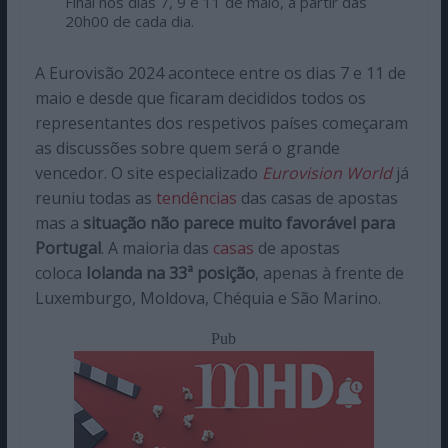
Final nos dias 7, 9 e 11 de maio, a partir das
20h00 de cada dia.
A Eurovisão 2024 acontece entre os dias 7 e 11 de
maio e desde que ficaram decididos todos os
representantes dos respetivos países começaram
as discussões sobre quem será o grande
vencedor. O site especializado
Eurovision World
já
reuniu todas as
tendências
das casas de apostas
mas a
situação não parece muito favorável para
Portugal
. A maioria das
casas
de apostas
coloca
Iolanda na 33ª posição
, apenas à frente de
Luxemburgo, Moldova, Chéquia e São Marino.
Pub