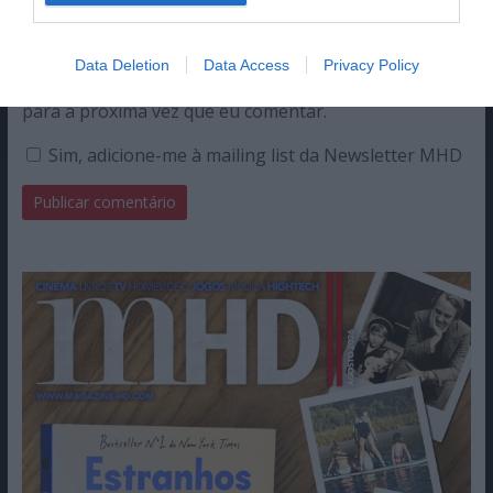
Data Deletion
Data Access
Privacy Policy
Guardar o meu nome, email e site neste navegador
para a próxima vez que eu comentar.
Sim, adicione-me à mailing list da Newsletter MHD