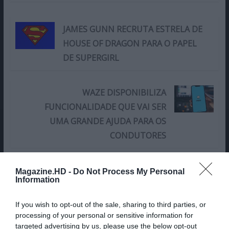
JAMES GUNN RECRUTA ESTRELA DE
HOUSE OF DRAGON PARA O PAPEL
DE SUPERGIRL
WAZE DISPONIBILIZA
FUNCIONALIDADE QUE VAI SER
UMA GRANDE AJUDA PARA OS
CONDUTORES
Share This Post:
0
Magazine.HD -
Do Not Process My Personal
Information
Deixe um comentário
If you wish to opt-out of the sale, sharing to third parties, or
processing of your personal or sensitive information for
O seu endereço de email não será publicado.
Campos
targeted advertising by us, please use the below opt-out