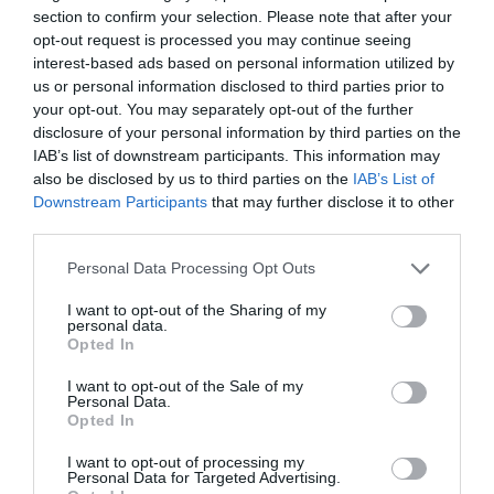
section to confirm your selection. Please note that after your
obrigatórios marcados com
*
opt-out request is processed you may continue seeing
interest-based ads based on personal information utilized by
Comentário
*
us or personal information disclosed to third parties prior to
your opt-out. You may separately opt-out of the further
disclosure of your personal information by third parties on the
IAB’s list of downstream participants. This information may
Nome
also be disclosed by us to third parties on the
IAB’s List of
Downstream Participants
that may further disclose it to other
third parties.
Email
Personal Data Processing Opt Outs
I want to opt-out of the Sharing of my
personal data.
Opted In
I want to opt-out of the Sale of my
Personal Data.
Guardar o meu nome, email e site neste navegador
Opted In
para a próxima vez que eu comentar.
I want to opt-out of processing my
Personal Data for Targeted Advertising.
Sim, adicione-me à mailing list da Newsletter MHD