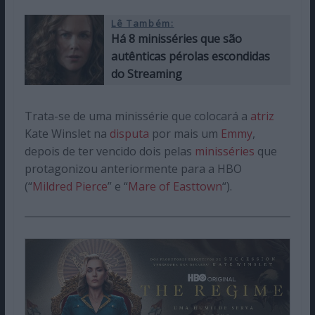
Lê Também:
Há 8 minisséries que são
autênticas pérolas escondidas
do Streaming
Trata-se de uma minissérie que colocará a
atriz
Kate Winslet na
disputa
por mais um
Emmy
,
depois de ter vencido dois pelas
minisséries
que
protagonizou anteriormente para a HBO
(“
Mildred Pierce
” e “
Mare of Easttown
“).