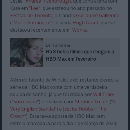
Leslie”
Andrea Riseborough
, que contracena com
Kate em
“Lee”
, que estreou no ano passado no
Festival de Toronto
; o francês
Guillaume Gallienne
(“
Marie Antoinette
“); e ainda
Hugh Grant
, que se
destacou recentemente em “
Wonka
“.
Lê Também:
Há 8 belos filmes que chegam à
HBO Max em Fevereiro
Além do talento de Winslet e do restante elenco, a
série da HBO Max conta com uma verdadeira
equipa de sonho, já que foi criada por
Will Tracy
(“
Succession
“) e realizada por
Stephen Frears
(“
A
Very English Scandal
“) e
Jessica Hobbs
(“
The
Crown
“). Esta nova aposta da HBO Max tem
estreia marcada já para o dia 4 de Março de 2024.