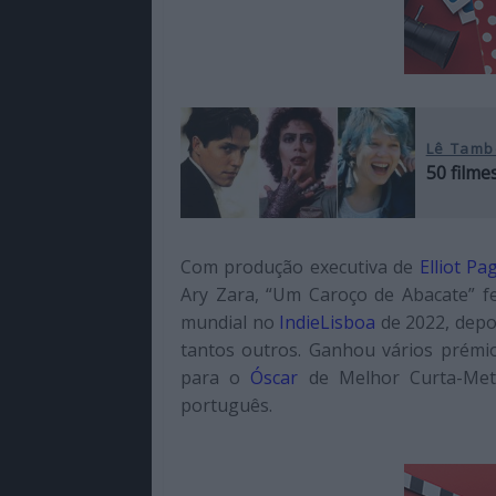
Lê Tamb
50 film
Com produção executiva de
Elliot Pa
Ary Zara, “Um Caroço de Abacate” fez
mundial no
IndieLisboa
de 2022, depo
tantos outros. Ganhou vários prémio
para o
Óscar
de Melhor Curta-Metr
português.