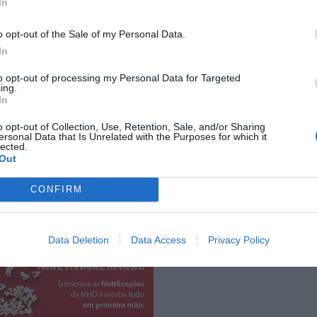
In
rugada partilhada na companhia de um estranho com
o opt-out of the Sale of my Personal Data.
 com o amigo de longa data. No entanto, sentimos o
In
duas figuras. Larissa não tem esperança de encontrar o
Cláudio está a enveredar no desconhecido, uma aventura
to opt-out of processing my Personal Data for Targeted
ing.
ridade retratada com maravilhoso naturalismo por
Ivo
In
ela fotografia de
Leandro Ferrão
, capaz de capturar a
o opt-out of Collection, Use, Retention, Sale, and/or Sharing
al, o brilho de diamante preto e âmbar reluzente da noite
ersonal Data that Is Unrelated with the Purposes for which it
lected.
Out
Pub
CONFIRM
Data Deletion
Data Access
Privacy Policy