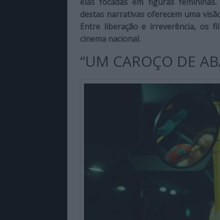
elas focadas em figuras femininas.
de
destas narrativas oferecem uma visã
qualidade
Entre liberação e irreverência, os 
com
cinema nacional.
enfoque
na
“UM CAROÇO DE ABA
cultura
pop.