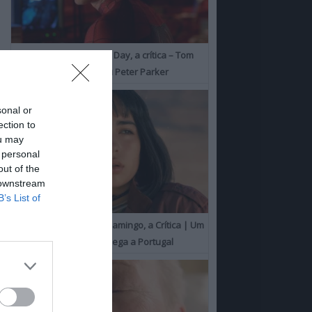
Spider-Man: Brand New Day, a crítica – Tom
Holland consolida o seu Peter Parker
sonal or
ection to
ou may
 personal
out of the
 downstream
B’s List of
O Misterioso Olhar do Flamingo, a Crítica | Um
Campeão de Cannes chega a Portugal