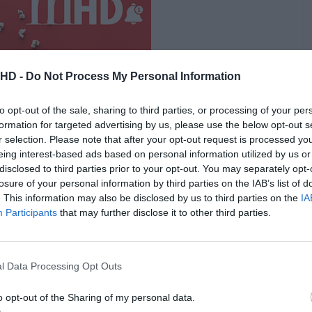
.HD -
Do Not Process My Personal Information
to opt-out of the sale, sharing to third parties, or processing of your per
formation for targeted advertising by us, please use the below opt-out s
r selection. Please note that after your opt-out request is processed y
eing interest-based ads based on personal information utilized by us or
disclosed to third parties prior to your opt-out. You may separately opt-
losure of your personal information by third parties on the IAB’s list of
arisma que repudia todas as possibilidades de caricatura
. This information may also be disclosed by us to third parties on the
IA
nor teria imposto sobre a personagem. A sua Larissa
Participants
that may further disclose it to other third parties.
. Assim é, quando se aproxima de um carro que há horas
nhoras da noite. Lá dentro está Cláudio, um chaser
so às inseguranças de um homem de bem, cis e hétero,
l Data Processing Opt Outs
edade determina transgressivos. A interação entre os
a confiança dela, mas depressa se desenvolve numa
o opt-out of the Sharing of my personal data.