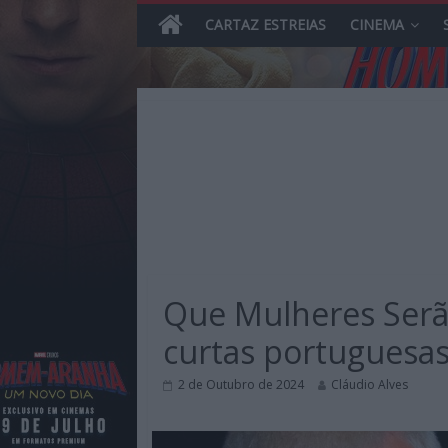
CARTAZ ESTREIAS
CINEMA
Skip
to
content
MHD
Magazine.HD
Que Mulheres Serão 
–
News,
curtas portuguesa
Reviews
e
2 de Outubro de 2024
Cláudio Alves
Previews
sobre