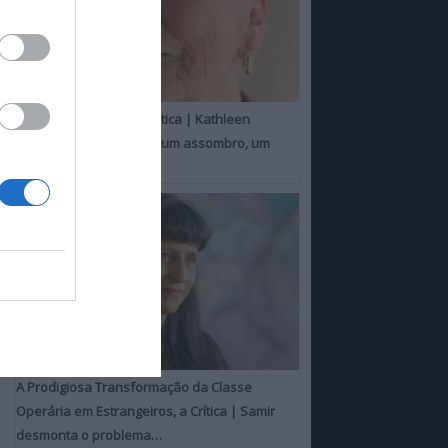
Um Toque Familiar, a Crítica | Kathleen
Chalfant é um espanto, um assombro, um
milagre
A Prodigiosa Transformação da Classe
Operária em Estrangeiros, a Crítica | Samir
desmonta o problema…