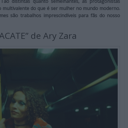
 Tão distintas quanto semelhantes, as protagonistas
o multivalente do que é ser mulher no mundo moderno.
filmes são trabalhos imprescindíveis para fãs do nosso
CATE” de Ary Zara