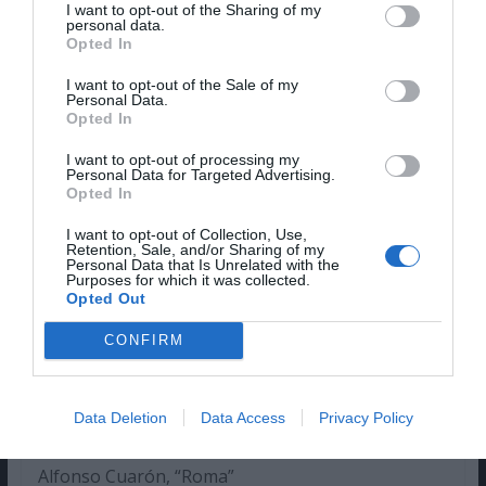
I want to opt-out of the Sharing of my
personal data.
“Black Panther”
Opted In
MELHOR CINEASTA BRITÂNICO ESTREANTE
I want to opt-out of the Sale of my
Personal Data.
Opted In
“Beast” – Michael Pearce, Lauren Dark
I want to opt-out of processing my
MELHOR FOTOGRAFIA
Personal Data for Targeted Advertising.
Opted In
Alfonso Cuarón, “Roma”
I want to opt-out of Collection, Use,
Retention, Sale, and/or Sharing of my
MELHOR ATOR
Personal Data that Is Unrelated with the
Purposes for which it was collected.
Opted Out
Rami Malek, “Bohemian Rhapsody”
CONFIRM
MELHOR ATRIZ
Olivia Colman, “A Favorita”
Data Deletion
Data Access
Privacy Policy
MELHOR REALIZADOR
Alfonso Cuarón, “Roma”