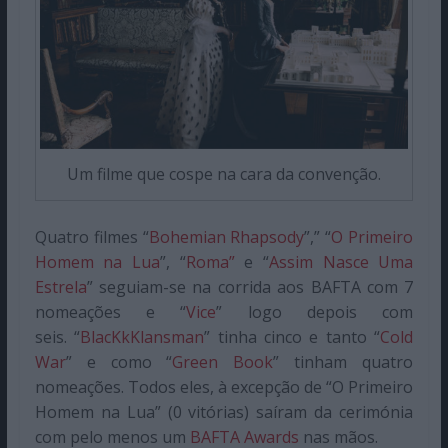
Um filme que cospe na cara da convenção.
Quatro filmes “
Bohemian Rhapsody
”,” “
O Primeiro
Homem na Lua
”, “
Roma”
e “
Assim Nasce Uma
Estrela
” seguiam-se na corrida aos BAFTA com 7
nomeações e “
Vice
” logo depois com
seis. “
BlacKkKlansman
” tinha cinco e tanto “
Cold
War
” e como “
Green Book
” tinham quatro
nomeações. Todos eles, à excepção de “O Primeiro
Homem na Lua” (0 vitórias) saíram da cerimónia
com pelo menos um
BAFTA Awards
nas mãos.