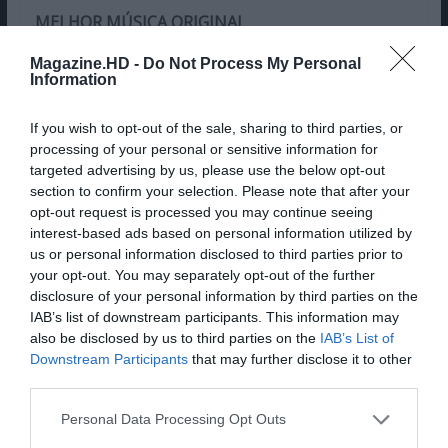
MELHOR MÚSICA ORIGINAL
Assim Nasce Uma Estrela
Magazine.HD -
Do Not Process My Personal
Information
MELHOR ARGUMENTO ORIGINAL
If you wish to opt-out of the sale, sharing to third parties, or
“A Favorita” – Deborah Davis, Tony McNamara
processing of your personal or sensitive information for
targeted advertising by us, please use the below opt-out
MELHOR GUARDA-ROUPA
section to confirm your selection. Please note that after your
opt-out request is processed you may continue seeing
“A Favorita”
interest-based ads based on personal information utilized by
us or personal information disclosed to third parties prior to
MELHOR FILME DE LÍNGUA NÃO INGLESA
your opt-out. You may separately opt-out of the further
disclosure of your personal information by third parties on the
“Roma”, México
IAB’s list of downstream participants. This information may
also be disclosed by us to third parties on the
IAB’s List of
MELHOR ATOR SECUNDÁRIO
Downstream Participants
that may further disclose it to other
Mahershala Ali, “Green Book: Um Guia para a
third parties.
Vida”
Personal Data Processing Opt Outs
MELHORES EFEITOS VISUAIS