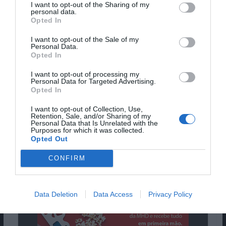
seu primeiro documentário de longa-
I want to opt-out of the Sharing of my
personal data.
metragem, em 2018, “Bostofrio où le ciel
Opted In
rejoint la Terre”, o realizador português
I want to opt-out of the Sale of my
Paulo Carneiro está de volta com um
Personal Data.
documentário novamente sobre as suas
Opted In
raízes transmontanas, mas que desta vez
I want to opt-out of processing my
segue a luta dos aldeões de Cova do Barroso
Personal Data for Targeted Advertising.
Opted In
contra o governo e a empresa britânica,
concessionada, para o extrair lítio das suas
I want to opt-out of Collection, Use,
Retention, Sale, and/or Sharing of my
terras.
Personal Data that Is Unrelated with the
Purposes for which it was collected.
Pub
Opted Out
CONFIRM
Data Deletion
Data Access
Privacy Policy