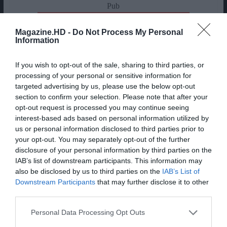
Pub
Magazine.HD -
Do Not Process My Personal
Information
If you wish to opt-out of the sale, sharing to third parties, or
processing of your personal or sensitive information for
targeted advertising by us, please use the below opt-out
section to confirm your selection. Please note that after your
opt-out request is processed you may continue seeing
interest-based ads based on personal information utilized by
us or personal information disclosed to third parties prior to
your opt-out. You may separately opt-out of the further
disclosure of your personal information by third parties on the
IAB’s list of downstream participants. This information may
A Savana e a Montanha, em análise
also be disclosed by us to third parties on the
IAB’s List of
Downstream Participants
that may further disclose it to other
Movie title:
A Savana e a Montanha
third parties.
Movie description:
Depois da sua curta-
Personal Data Processing Opt Outs
metragem “Water to Tabato”, em 2014, e do