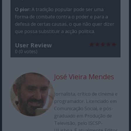
O pior:
A tradição popular pode ser uma
forma de combate contra o poder e para a
defesa de certas causas, o que não quer dizer
que possa substituir a acção política.
User Review
0
(
0
votes)
José Vieira Mendes
Jornalista, crítico de cinema e
programador. Licenciado em
Comunicação Social, e pós-
graduado em Produção de
Televisão, pelo ISCSP-
ULisboa. É atualmente Editor