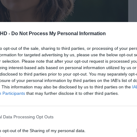
.HD -
Do Not Process My Personal Information
to opt-out of the sale, sharing to third parties, or processing of your per
formation for targeted advertising by us, please use the below opt-out s
r selection. Please note that after your opt-out request is processed y
© 2024 Netflix, Inc.
eing interest-based ads based on personal information utilized by us or
disclosed to third parties prior to your opt-out. You may separately opt-
losure of your personal information by third parties on the IAB’s list of
 dos 3 Corpos” tem 8 episódios e começa nos anos 60,
. This information may also be disclosed by us to third parties on the
IA
e conta a história de uma jovem envolvida num
Participants
that may further disclose it to other third parties.
extraterrestres
. É então que toma uma decisão que vai
lusive os cientistas dos dias atuais, obrigando-os assim
manidade. No seu elenco, encontramos nomes como
Eiza
l Data Processing Opt Outs
ooka
, Zine Tseng, Jess Hong,
John Bradley
,
Jovan
g
, Tsai Chin e
Liam Cunningham
.
o opt-out of the Sharing of my personal data.