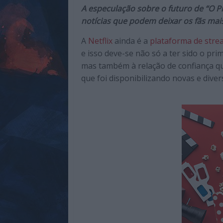
de
A especulação sobre o futuro de “O 
qualidade
notícias que podem deixar os fãs ma
com
A
Netflix
ainda é a
plataforma de stre
enfoque
e isso deve-se não só a ter sido o pr
na
mas também à relação de confiança qu
cultura
que foi disponibilizando novas e diver
pop.