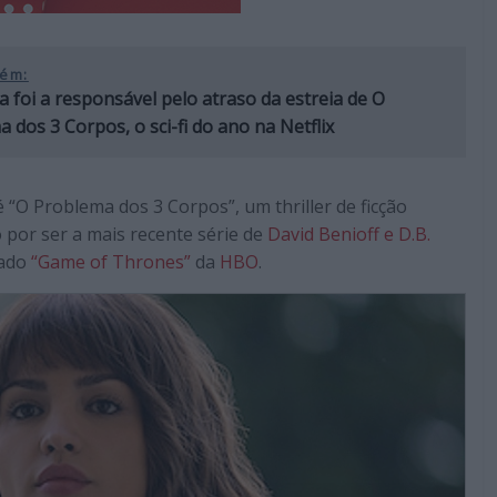
ém:
a foi a responsável pelo atraso da estreia de O
 dos 3 Corpos, o sci-fi do ano na Netflix
“O Problema dos 3 Corpos”, um thriller de ficção
 por ser a mais recente série de
David Benioff e D.B.
iado
“Game of Thrones”
da
HBO
.