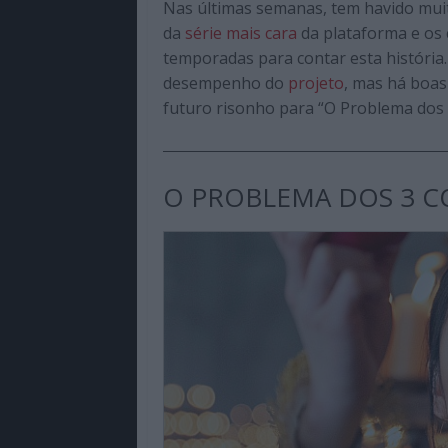
Nas últimas semanas, tem havido mui
da
série mais cara
da plataforma e os 
temporadas para contar esta história.
desempenho do
projeto
, mas há boas
futuro risonho para “O Problema dos 
O PROBLEMA DOS 3 C