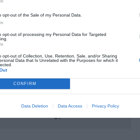
In
Pub
o opt-out of the Sale of my Personal Data.
In
to opt-out of processing my Personal Data for Targeted
ing.
In
o opt-out of Collection, Use, Retention, Sale, and/or Sharing
ersonal Data that Is Unrelated with the Purposes for which it
lected.
Out
CONFIRM
Data Deletion
Data Access
Privacy Policy
ém:
ores séries no streaming para ver esta semana