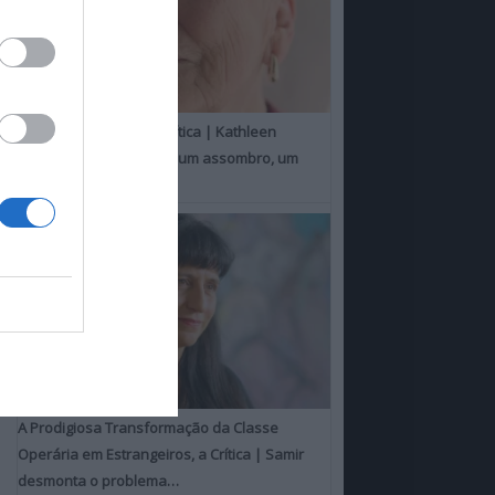
Um Toque Familiar, a Crítica | Kathleen
Chalfant é um espanto, um assombro, um
milagre
A Prodigiosa Transformação da Classe
Operária em Estrangeiros, a Crítica | Samir
desmonta o problema…