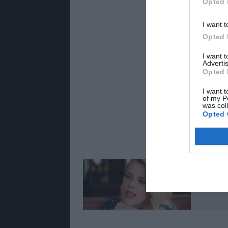
Opted 
I want t
Opted 
I want 
Advertis
Opted 
I want t
of my P
was col
Opted 
Lê Tamb
As melh