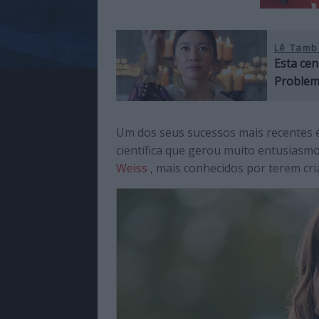
Lê Tamb
Esta cen
Problema
Um dos seus sucessos mais recentes é 
científica que gerou muito entusiasmo
Weiss
, mais conhecidos por terem cr