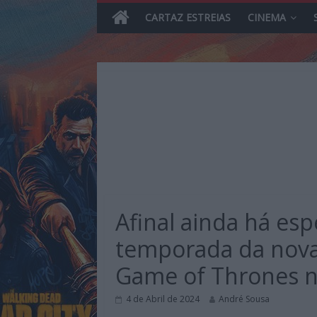
CARTAZ ESTREIAS
CINEMA
Skip
to
content
MHD
Magazine.HD
Afinal ainda há e
–
News,
temporada da nova 
Reviews
Game of Thrones na
e
Previews
4 de Abril de 2024
André Sousa
sobre