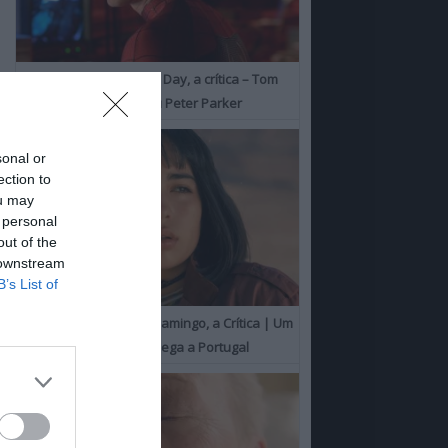
Spider-Man: Brand New Day, a crítica – Tom
Holland consolida o seu Peter Parker
sonal or
ection to
ou may
 personal
out of the
 downstream
B’s List of
O Misterioso Olhar do Flamingo, a Crítica | Um
Campeão de Cannes chega a Portugal