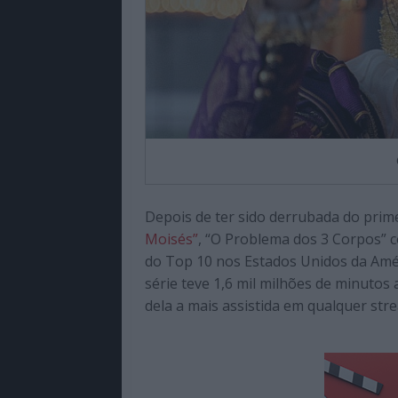
Depois de ter sido derrubada do prim
Moisés”
, “O Problema dos 3 Corpos” 
do Top 10 nos Estados Unidos da Amér
série teve 1,6 mil milhões de minutos
dela a mais assistida em qualquer st