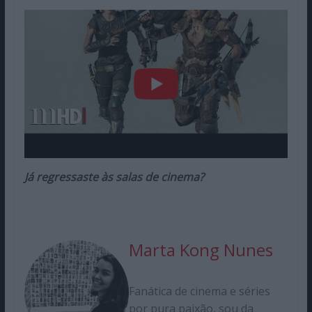
Já regressaste às salas de cinema?
Marta Kong Nunes
Fanática de cinema e séries
por pura paixão, sou da