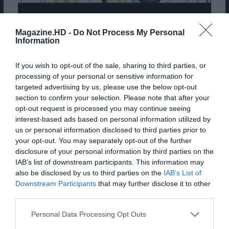
Magazine.HD -
Do Not Process My Personal
Inclusive, Cameron já confirmou que o filme
Information
influenciou parcialmente “Avatar” e que, além
disso, as ilhas flutuantes de
“O Castelo no Céu”
,
If you wish to opt-out of the sale, sharing to third parties, or
também de
Hayao Miyazaki
, inspiraram as ilhas
processing of your personal or sensitive information for
em Pandora.
targeted advertising by us, please use the below opt-out
section to confirm your selection. Please note that after your
Pub
opt-out request is processed you may continue seeing
interest-based ads based on personal information utilized by
us or personal information disclosed to third parties prior to
your opt-out. You may separately opt-out of the further
disclosure of your personal information by third parties on the
IAB’s list of downstream participants. This information may
also be disclosed by us to third parties on the
IAB’s List of
Downstream Participants
that may further disclose it to other
third parties.
Personal Data Processing Opt Outs