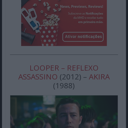
LOOPER – REFLEXO
ASSASSINO
(2012) –
AKIRA
(1988)