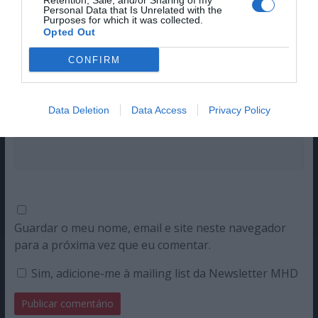
Retention, Sale, and/or Sharing of my
Comentário
*
Personal Data that Is Unrelated with the
Purposes for which it was collected.
Opted Out
CONFIRM
Nome
Data Deletion
Data Access
Privacy Policy
Email
Guardar o meu nome, email e site neste navegador
para a próxima vez que eu comentar.
Sim, adicione-me à mailing list da Newsletter MHD