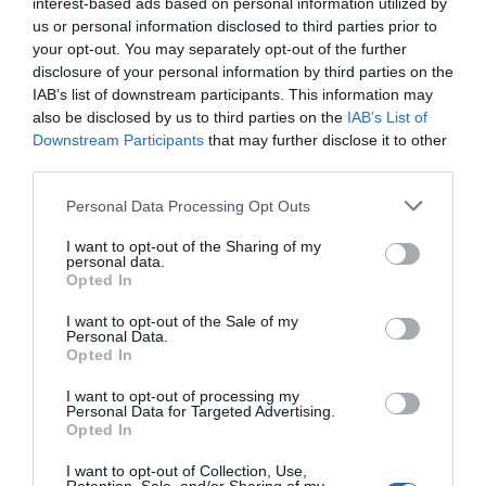
DOC E TODAS AS OUTRAS SÉRIES
interest-based ads based on personal information utilized by
us or personal information disclosed to third parties prior to
QUE CHEGAM AO PEQUENO ECRÃ
your opt-out. You may separately opt-out of the further
EM FEVEREIRO
disclosure of your personal information by third parties on the
IAB’s list of downstream participants. This information may
also be disclosed by us to third parties on the
IAB’s List of
“NÃO HÁ KEN SEM BARBIE” | RYAN
Downstream Participants
that may further disclose it to other
third parties.
GOSLING CRITICA A EXCLUSÃO DE
MARGOT ROBBIE E GRETA GERWIG
Personal Data Processing Opt Outs
NOS ÓSCARES
I want to opt-out of the Sharing of my
personal data.
Opted In
Share This Post:
0
I want to opt-out of the Sale of my
Personal Data.
Opted In
Deixe um comentário
I want to opt-out of processing my
Personal Data for Targeted Advertising.
O seu endereço de email não será publicado.
Campos
Opted In
obrigatórios marcados com
*
I want to opt-out of Collection, Use,