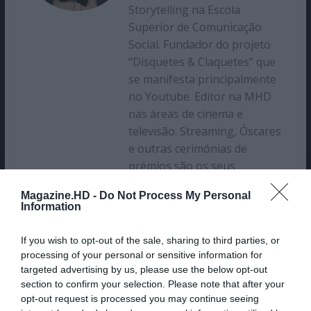
Storytelling na Escola
Superior de Comunicação
Social. Fundador do projeto
“Disquetes & Claquetes” que
se manifesta principalmente
no Youtube. Editor na MHD
nas áreas de cinema e
televisão. Streaming, Óscares
e outras cerimónias de
prémios são os seus
principais interesses.
Magazine.HD -
Do Not Process My Personal
Information
If you wish to opt-out of the sale, sharing to third parties, or
processing of your personal or sensitive information for
targeted advertising by us, please use the below opt-out
section to confirm your selection. Please note that after your
opt-out request is processed you may continue seeing