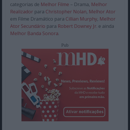
categorias de
Melhor Filme
– Drama,
Melhor
Realizador
para
Christopher Nolan
,
Melhor Ator
em Filme Dramático para
Cillian Murphy
,
Melhor
Ator Secundário
para
Robert Downey Jr.
e ainda
Melhor Banda Sonora
.
Pub