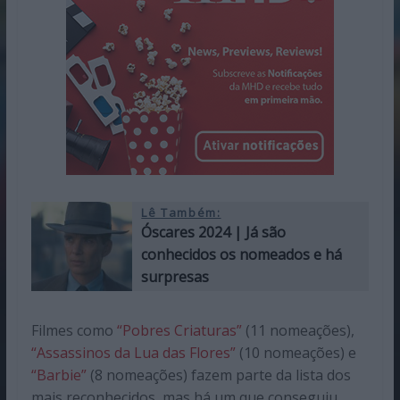
Lê Também:
Óscares 2024 | Já são
conhecidos os nomeados e há
surpresas
Filmes como
“Pobres Criaturas”
(11 nomeações),
“Assassinos da Lua das Flores”
(10 nomeações) e
“Barbie”
(8 nomeações) fazem parte da lista dos
mais reconhecidos, mas há um que conseguiu