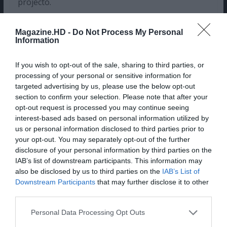
projecto.
Pub
Magazine.HD -
Do Not Process My Personal
Information
If you wish to opt-out of the sale, sharing to third parties, or
processing of your personal or sensitive information for
targeted advertising by us, please use the below opt-out
section to confirm your selection. Please note that after your
opt-out request is processed you may continue seeing
interest-based ads based on personal information utilized by
us or personal information disclosed to third parties prior to
your opt-out. You may separately opt-out of the further
disclosure of your personal information by third parties on the
IAB’s list of downstream participants. This information may
also be disclosed by us to third parties on the
IAB’s List of
“Final Fantasy XVI” tem lançamento marcado para
Downstream Participants
that may further disclose it to other
22 de Junho, para a PlayStation 5.
third parties.
João Fernandes
Personal Data Processing Opt Outs