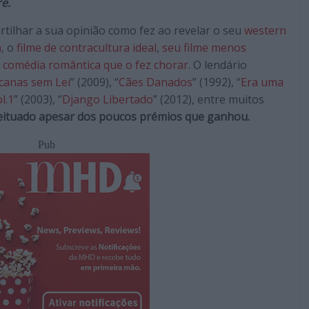
e.
tilhar a sua opinião como fez ao revelar o seu
western
a
, o
filme de contracultura ideal
,
seu filme menos
a
comédia romântica que o fez chorar
. O lendário
canas sem Lei
” (2009), “
Cães Danados
” (1992), “
Era uma
ol.1
” (2003), “
Django Libertado
” (2012), entre muitos
eituado apesar dos poucos prémios que ganhou.
Pub