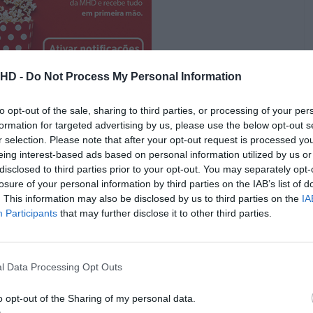
.HD -
Do Not Process My Personal Information
to opt-out of the sale, sharing to third parties, or processing of your per
ém:
formation for targeted advertising by us, please use the below opt-out s
o os últimos finalistas do Festival da Canção 2024!
r selection. Please note that after your opt-out request is processed y
eing interest-based ads based on personal information utilized by us or
disclosed to third parties prior to your opt-out. You may separately opt-
losure of your personal information by third parties on the IAB’s list of
 Fiction
” e “
Django Libertado
” são totalmente
. This information may also be disclosed by us to third parties on the
IA
o seu guião favorito,
Quentin Tarantino foi ao cinema
Participants
that may further disclose it to other third parties.
Pub
l Data Processing Opt Outs
o opt-out of the Sharing of my personal data.