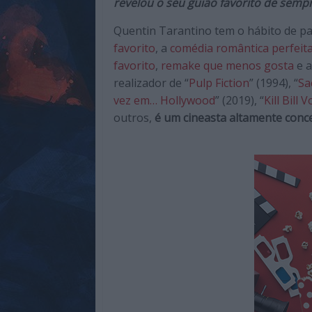
revelou o seu guião favorito de sempr
de
qualidade
Quentin Tarantino tem o hábito de par
com
favorito
, a
comédia romântica perfeit
enfoque
favorito
,
remake que menos gosta
e 
na
realizador de “
Pulp Fiction
” (1994), “
Sa
cultura
vez em… Hollywood
” (2019), “
Kill Bill V
pop.
outros,
é um cineasta altamente conc