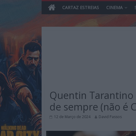
CARTAZ ESTREIAS
CINEMA
Skip
to
content
MHD
Magazine.HD
Quentin Tarantino 
–
News,
de sempre (não é C
Reviews
e
12 de Março de 2024
David Passos
Previews
sobre