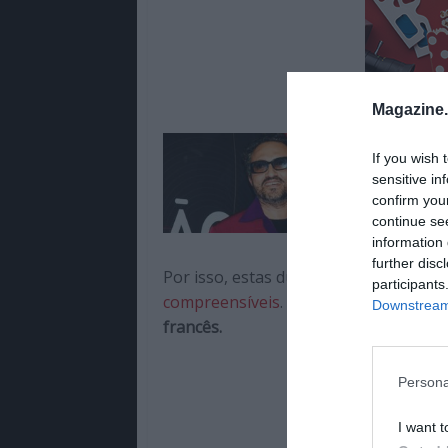
Magazine
If you wish 
Lê Tamb
sensitive in
Estes sã
confirm you
continue se
information 
further disc
Por isso, estas duas vitórias com “
Pulp
participants
compreensíveis
. Na hora de escolher 
Downstream 
francês.
Persona
I want t