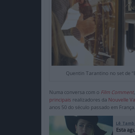
Quentin Tarantino no set de “
Numa conversa com o
Film Comment
principais
realizadores da
Nouvelle V
anos 50 do século passado em França.
Lê Tamb
Esta agu