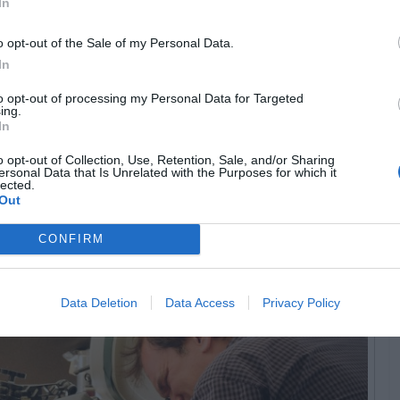
In
o opt-out of the Sale of my Personal Data.
In
to opt-out of processing my Personal Data for Targeted
ing.
In
o opt-out of Collection, Use, Retention, Sale, and/or Sharing
ersonal Data that Is Unrelated with the Purposes for which it
lected.
Out
R FALOU!
CONFIRM
Data Deletion
Data Access
Privacy Policy