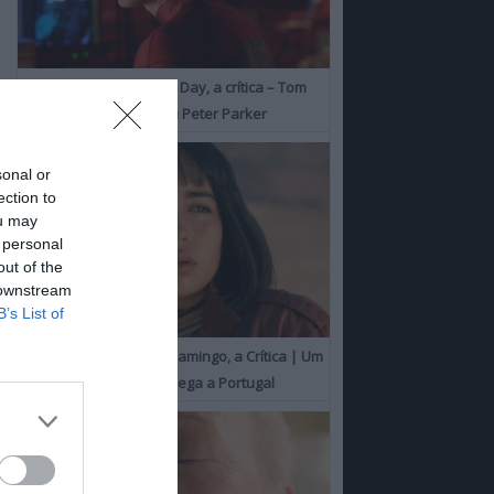
Spider-Man: Brand New Day, a crítica – Tom
Holland consolida o seu Peter Parker
sonal or
ection to
ou may
 personal
out of the
 downstream
B’s List of
O Misterioso Olhar do Flamingo, a Crítica | Um
Campeão de Cannes chega a Portugal