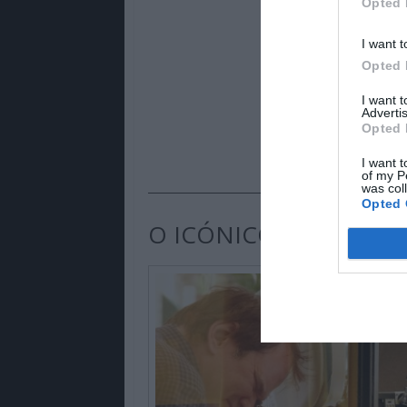
Opted 
I want t
Opted 
I want 
Advertis
Opted 
I want t
of my P
was col
Opted 
O ICÓNICO REALIZADO