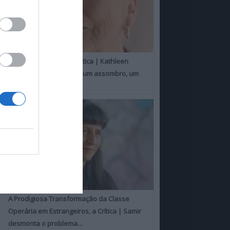
Um Toque Familiar, a Crítica | Kathleen
Chalfant é um espanto, um assombro, um
milagre
A Prodigiosa Transformação da Classe
Operária em Estrangeiros, a Crítica | Samir
desmonta o problema…