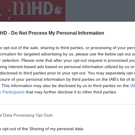
.HD -
Do Not Process My Personal Information
to opt-out of the sale, sharing to third parties, or processing of your per
formation for targeted advertising by us, please use the below opt-out s
r selection. Please note that after your opt-out request is processed y
eing interest-based ads based on personal information utilized by us or
disclosed to third parties prior to your opt-out. You may separately opt-
losure of your personal information by third parties on the IAB’s list of
 pode ter vencido nos Globos de Ouro e
“Era Uma Vez em
. This information may also be disclosed by us to third parties on the
IA
Participants
that may further disclose it to other third parties.
todos os elementos auto-referenciais sobre Hollywood
 é que, neste corrida, e neste momento, antes de serem
s premiações, não existe um claro favorito à vitória,
do.
l Data Processing Opt Outs
inuam a apostar em Martin Scorsese e no seu “Irlandês”,
o opt-out of the Sharing of my personal data.