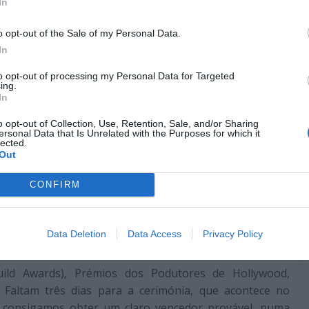
flix se imponha fortemente. Por outro lado, “Parasitas”
In
 junto da comunidade de Hollywood. Quem sabe abra a
o opt-out of the Sale of my Personal Data.
In
Pub
to opt-out of processing my Personal Data for Targeted
ing.
In
o opt-out of Collection, Use, Retention, Sale, and/or Sharing
ersonal Data that Is Unrelated with the Purposes for which it
lected.
Out
CONFIRM
Data Deletion
Data Access
Privacy Policy
ild Awards), Prémios dos Podutores de Hollywood,
 Faltam três dias para a cerimónia, que acontece no
aí consigamos obter um claro vencedor provável, numa