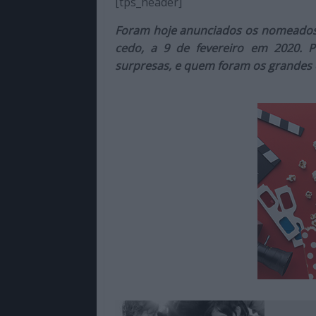
[tps_header]
de
qualidade
Foram hoje anunciados os nomeado
com
cedo, a 9 de fevereiro em 2020. 
enfoque
surpresas, e quem foram os grandes
na
cultura
pop.