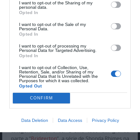
I want to opt-out of the Sharing of my
REGÉ-JEAN PAGE
personal data.
Opted In
I want to opt-out of the Sale of my
Personal Data.
Opted In
I want to opt-out of processing my
Personal Data for Targeted Advertising.
Opted In
I want to opt-out of Collection, Use,
Retention, Sale, and/or Sharing of my
Personal Data that Is Unrelated with the
Purposes for which it was collected.
Opted Out
“Bridgerton” | © Netflix
CONFIRM
Ao contrário de outros nomes na lista,
Regé-Jean
Page
anda a fazer furor no panorama televisivo e
Data Deletion
Data Access
Privacy Policy
por isso a sua entrada na lista TIME Next 100 é na
categoria Fenómenos. E sim, tudo em grande
parte a “
Bridgerton
“, a série de Shonda Rhimes na