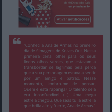
“Conheci a Ana de Armas no primeiro
dia de filmagens de
Knives Out
. Nessa
primeira cena, olhei para os seus
lindos olhos verdes, que estavam a
transbordar de lágrimas pela perda
que a sua personagem estava a sentir
por um amigo e patrão. Nesse
momento, lembro-me de pensar,
Quem é esta rapariga? O talento dela
era inconfundível (…) Uma mega
estrela chegou, Que seas tú la estrella
que brilla alto y fuerte, Ana de Armas.”