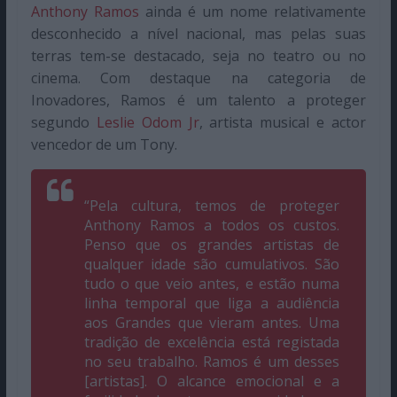
Anthony Ramos
ainda é um nome relativamente
desconhecido a nível nacional, mas pelas suas
terras tem-se destacado, seja no teatro ou no
cinema. Com destaque na categoria de
Inovadores, Ramos é um talento a proteger
segundo
Leslie Odom Jr
, artista musical e actor
vencedor de um Tony.
“Pela cultura, temos de proteger
Anthony Ramos a todos os custos.
Penso que os grandes artistas de
qualquer idade são cumulativos. São
tudo o que veio antes, e estão numa
linha temporal que liga a audiência
aos Grandes que vieram antes. Uma
tradição de excelência está registada
no seu trabalho. Ramos é um desses
[artistas]. O alcance emocional e a