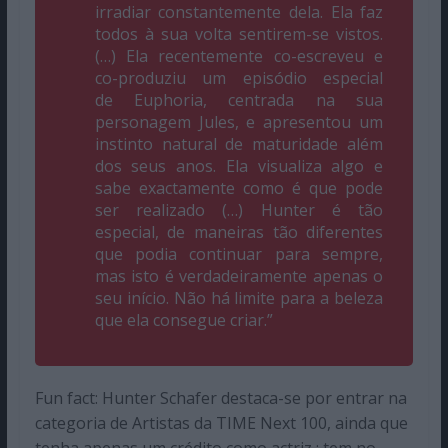
irradiar constantemente dela. Ela faz
todos à sua volta sentirem-se vistos.
(…) Ela recentemente co-escreveu e
co-produziu um episódio especial
de
Euphoria
, centrada na sua
personagem Jules, e apresentou um
instinto natural de maturidade além
dos seus anos. Ela visualiza algo e
sabe exactamente como é que pode
ser realizado (…) Hunter é tão
especial, de maneiras tão diferentes
que podia continuar para sempre,
mas isto é verdadeiramente apenas o
seu início. Não há limite para a beleza
que ela consegue criar.”
Fun fact: Hunter Schafer destaca-se por entrar na
categoria de Artistas da TIME Next 100, ainda que
tenha apenas um crédito como actriz ; tem no