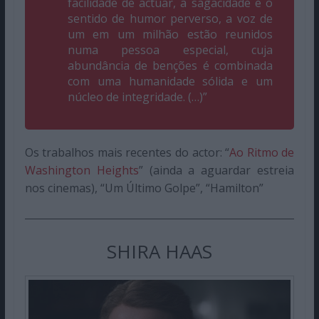
facilidade de actuar, a sagacidade e o
sentido de humor perverso, a voz de
um em um milhão estão reunidos
numa pessoa especial, cuja
abundância de benções é combinada
com uma humanidade sólida e um
núcleo de integridade. (…)”
Os trabalhos mais recentes do actor: “
Ao Ritmo de
Washington Heights
” (ainda a aguardar estreia
nos cinemas), “Um Último Golpe”, “Hamilton”
SHIRA HAAS