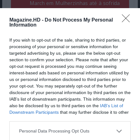
March em
Mulherzinhas
até à sofrida
Dani em
Midsommar
. Conhecemo-nos
a trabalhar em
Figghting With My
Magazine.HD -
Do Not Process My Personal
Family
, no qual ela se transformou
Information
numa estrela da WWE. (…) Ela é uma
actriz maravilhosa, cheia de
If you wish to opt-out of the sale, sharing to third parties, or
generosidade para os seus co-
processing of your personal or sensitive information for
protagonistas, e curiosa sobre a
targeted advertising by us, please use the below opt-out
experiência humana.(…) Quando ela
section to confirm your selection. Please note that after your
não está no ecrã, Flo não sente a
opt-out request is processed you may continue seeing
necessidade de fingir ser alguém que
interest-based ads based on personal information utilized by
ela não é (…)”
us or personal information disclosed to third parties prior to
your opt-out. You may separately opt-out of the further
disclosure of your personal information by third parties on the
IAB’s list of downstream participants. This information may
Os trabalhos mais recentes da actriz: “
Viúva
also be disclosed by us to third parties on the
IAB’s List of
Negra
” (ainda a aguardar estreia nos cinemas),
Downstream Participants
that may further disclose it to other
“
Mulherzinhas
“, “
Midsommar – O Ritual
“
third parties.
Personal Data Processing Opt Outs