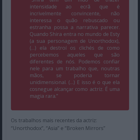
intensidade ao ecrã que é
incrivelmente convincente, não
interessa o quão rebuscado ou
estranha possa a narrativa parecer.
Quando Shira entra no mundo de Esty
(a sua personagem de
Unorthodox
),
(…) ela destroí os clichés de como
percebemos aqueles que são
diferentes de nós. Podemos confiar
nele para um trabalho que, noutras
mãos, se poderia tornar
unidimensional. (…) E isso é o que ela
cosnegue alcançar como actriz. É uma
magia rara.”
Os trabalhos mais recentes da actriz:
“Unorthodox”, “Asia” e “Broken Mirrors”