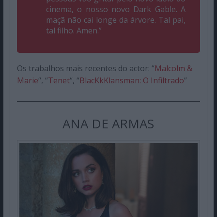
cinema, o nosso novo Dark Gable. A
maçã não cai longe da árvore. Tal pai,
tal filho. Amen.”
Os trabalhos mais recentes do actor: “
Malcolm &
Marie
“, “
Tenet
“, “
BlacKkKlansman: O Infiltrado
”
ANA DE ARMAS