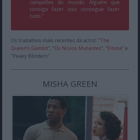
campeões do mundo. Alguém que
consiga fazer isso consegue fazer
tudo.”
Os trabalhos mais recentes da actriz: “
The
Queen’s Gambit
“, “
Os Novos Mutantes
“, “
Emma
” e
“Peaky Blinders”
MISHA GREEN