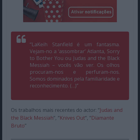
“LaKeih Stanfield é um fantasma.
Vejam-no a ‘assombrar’
Atlanta, Sorry
to Bother You
ou
Judas and the Black
Messiah –
vocês vão ver. Os olhos
procuram-nos e perfuram-nos.
Somos dominados pela familiaridade e
reconhecimento. (…)”
Os trabalhos mais recentes do actor: “
Judas and
the Black Messiah
“, “
Knives Out
“, “
Diamante
Bruto
”