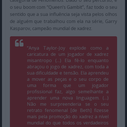
o seu boom com “Queen’s Gambit”, faz todo o seu
sentido que a sua influência seja vista pelos olhos
de alguém que trabalhou com ela na série, Garry
Kasparov, campeão mundial de xadrez.
“Anya Taylor-Joy explode como a
caricatura de um jogador de xadrez
misantropo (…) Ela fê-lo enquanto
abraçou o jogo de xadrez, com toda a
sua dificuldade e tensão. Ela aprendeu
a mover as peças e o seu corpo de
uma forma que um jogador
profissional faz, algo semelhante a
aprender uma nova linguagem. (…)
Não me surpreenderia se o seu
retrato fenomenal [de Beth] fizesse
mais pela promoção do xadrez a nível
mundial do que todos os verdadeiros