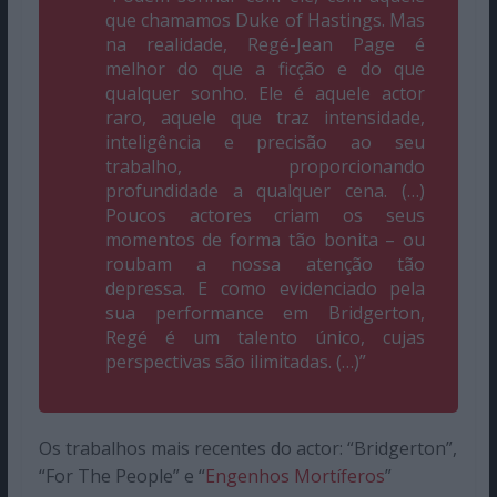
que chamamos Duke of Hastings. Mas
na realidade, Regé-Jean Page é
melhor do que a ficção e do que
qualquer sonho. Ele é aquele actor
raro, aquele que traz intensidade,
inteligência e precisão ao seu
trabalho, proporcionando
profundidade a qualquer cena. (…)
Poucos actores criam os seus
momentos de forma tão bonita – ou
roubam a nossa atenção tão
depressa. E como evidenciado pela
sua performance em
Bridgerton
,
Regé é um talento único, cujas
perspectivas são ilimitadas. (…)”
Os trabalhos mais recentes do actor: “Bridgerton”,
“For The People” e “
Engenhos Mortíferos
”