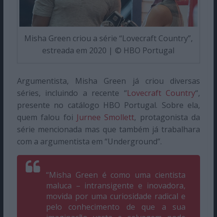
Misha Green criou a série “Lovecraft Country”,
estreada em 2020 | © HBO Portugal
Argumentista, Misha Green já criou diversas
séries, incluindo a recente “
Lovecraft Country
“,
presente no catálogo HBO Portugal. Sobre ela,
quem falou foi
Jurnee Smollett
, protagonista da
série mencionada mas que também já trabalhara
com a argumentista em “Underground”.
“Misha Green é como uma cientista
maluca – intransigente e inovadora,
movida por uma curiosidade radical e
pelo conhecimento de que a sua