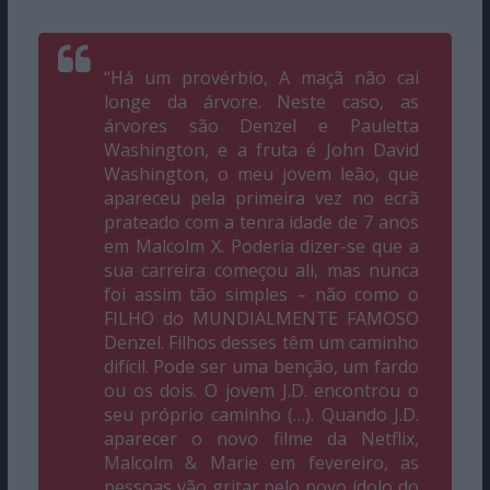
“Há um provérbio,
A maçã não cai
longe da árvore
. Neste caso, as
árvores são Denzel e Pauletta
Washington, e a fruta é John David
Washington, o meu jovem leão, que
apareceu pela primeira vez no ecrã
prateado com a tenra idade de 7 anos
em
Malcolm X.
Poderia dizer-se que a
sua carreira começou ali, mas nunca
foi assim tão simples – não como o
FILHO do MUNDIALMENTE FAMOSO
Denzel. Filhos desses têm um caminho
difícil. Pode ser uma benção, um fardo
ou os dois. O jovem J.D. encontrou o
seu próprio caminho (…). Quando J.D.
aparecer o novo filme da Netflix,
Malcolm & Marie
em fevereiro, as
pessoas vão gritar pelo novo ídolo do