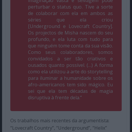
imaginação vasta e selvagem pode
perturbar o
status quo
. Tive a sorte
de colaborar com ela em ambos as
séries que ela criou
[
Underground
e
Lovecraft Country
].
Os projectos de Misha nascem do seu
profundo, e ela luta com tudo para
que ninguém tome conta da sua visão.
Como seus colaboradores, somos
convidados a ser tão criativos e
ousados quanto possível. (…) A forma
como ela utilizou a arte do
storytelling
para iluminar a humanidade sobre os
afro-americanos tem sido mágico. Eu
sei que ela tem décadas de magia
disruptiva à frente dela.”
Os trabalhos mais recentes da argumentista:
“Lovecraft Country”, “Underground”, “Helix”